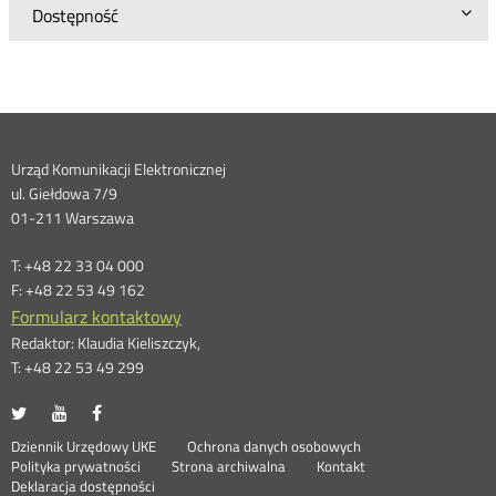
Dostępność
Dane
Urząd Komunikacji Elektronicznej
ul. Giełdowa 7/9
kontaktowe
01-211 Warszawa
T: +48 22 33 04 000
F: +48 22 53 49 162
Formularz kontaktowy
Redaktor: Klaudia Kieliszczyk,
T: +48 22 53 49 299
UKE
UKE
UKE
Otwórz
Otwórz
Otwórz
na
na
na
w
w
w
Otwórz
Stopka
Dziennik Urzędowy UKE
Ochrona danych osobowych
portalu
portalu
portalu
nowym
nowym
nowym
Otwórz
w
Polityka prywatności
Strona archiwalna
Kontakt
Twitter
Youtube
Facebook
oknie
oknie
oknie
w
nowym
Deklaracja dostępności