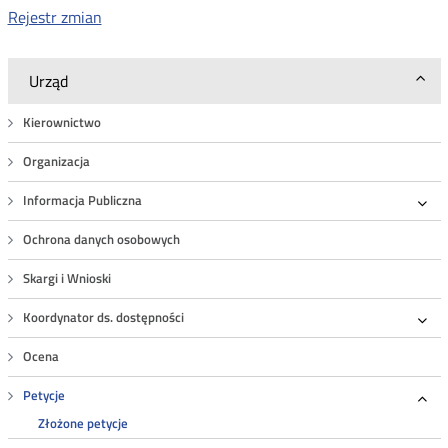
Rejestr zmian
Urząd
Kierownictwo
Organizacja
Informacja Publiczna
Roz
Ochrona danych osobowych
Skargi i Wnioski
Koordynator ds. dostępności
Roz
Ocena
Petycje
Roz
Złożone petycje