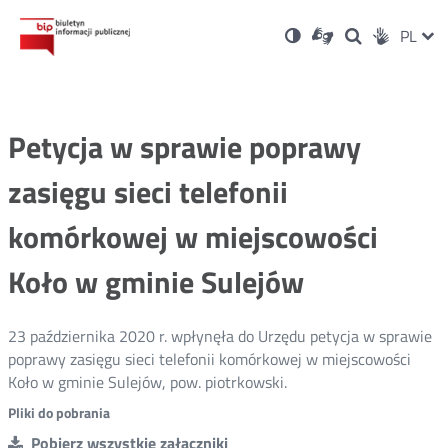
Ustawienia
Otwórz
Otwórz
Wersja
ZMI
PL
Dla
Wyszukiwark
Otwórz
zukaj
Social
w
w
niesłyszących
kontrastowa
w
JĘZ
PRZ
nowym
nowym
nowym
Media
oknie
oknie
oknie
JĘZ
Petycja w sprawie poprawy
zasięgu sieci telefonii
komórkowej w miejscowości
Koło w gminie Sulejów
23 października 2020 r. wpłynęła do Urzędu petycja w sprawie
poprawy zasięgu sieci telefonii komórkowej w miejscowości
Koło w gminie Sulejów, pow. piotrkowski.
Pliki do pobrania
Pobierz wszystkie załączniki