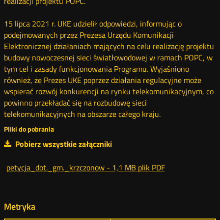
realizacji projektu POPC.
15 lipca 2021 r. UKE udzielił odpowiedzi, informując o
podejmowanych przez Prezesa Urzędu Komunikacji
Elektronicznej działaniach mających na celu realizację projektu
budowy nowoczesnej sieci światłowodowej w ramach POPC, w
tym cel i zasady funkcjonowania Programu. Wyjaśniono
również, że Prezes UKE poprzez działania regulacyjne może
wspierać rozwój konkurencji na rynku telekomunikacyjnym, co
powinno przekładać się na rozbudowę sieci
telekomunikacyjnych na obszarze całego kraju.
Pliki do pobrania
Pobierz wszystkie załączniki
petycja_dot._gm._krzczonow -
1,1 MB
plik PDF
Metryka