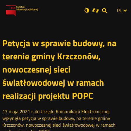
Ustawienia
Otwórz
Otwórz
Wersja
ZMI
PL
Dla
Wyszukiwar
Otwórz
zukaj
Social
w
w
niesłyszących
zwykła
w
JĘZ
PRZ
nowym
nowym
nowym
Media
oknie
oknie
oknie
JĘZ
Petycja w sprawie budowy, na
terenie gminy Krzczonów,
nowoczesnej sieci
światłowodowej w ramach
realizacji projektu POPC
17 maja 2021 r. do Urzędu Komunikacji Elektronicznej
wpłynęła petycja w sprawie budowy, na terenie gminy
Krzczonów, nowoczesnej sieci światłowodowej w ramach