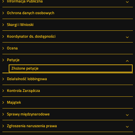
Informacja Publiczna
Roz
Ochrona danych osobowych
Skargi i Wnioski
Koordynator ds. dostępności
Roz
Ocena
Petycje
Roz
Złożone petycje
Działalność lobbingowa
Kontrola Zarządcza
Majątek
Sprawy międzynarodowe
Roz
Zgłoszenia naruszenia prawa
Roz