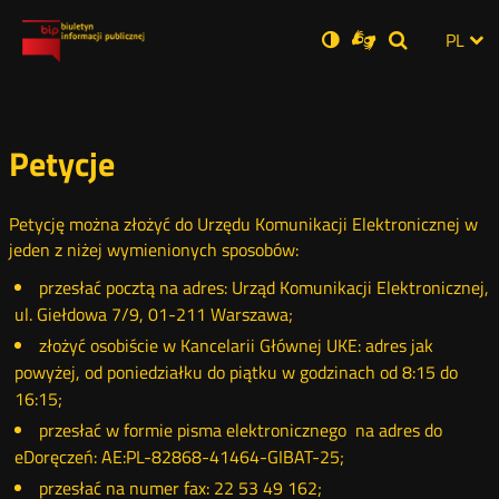
Ustawienia
Otwórz
Otwórz
Wersja
ZMI
PL
Dla
Wyszukiwar
Otwórz
zukaj
Social
w
w
niesłyszących
zwykła
w
JĘZ
PRZ
nowym
nowym
nowym
Media
oknie
oknie
oknie
JĘZ
Petycje
Petycję można złożyć do Urzędu Komunikacji Elektronicznej w
jeden z niżej wymienionych sposobów:
przesłać pocztą na adres: Urząd Komunikacji Elektronicznej,
ul. Giełdowa 7/9, 01-211 Warszawa;
złożyć osobiście w Kancelarii Głównej UKE: adres jak
powyżej, od poniedziałku do piątku w godzinach od 8:15 do
16:15;
przesłać w formie pisma elektronicznego na adres do
eDoręczeń: AE:PL-82868-41464-GIBAT-25;
przesłać na numer fax: 22 53 49 162;