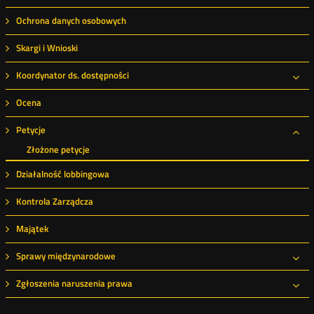
Roz
Ochrona danych osobowych
Skargi i Wnioski
Koordynator ds. dostępności
Roz
Ocena
Petycje
Roz
Złożone petycje
Działalność lobbingowa
Kontrola Zarządcza
Majątek
Sprawy międzynarodowe
Roz
Zgłoszenia naruszenia prawa
Roz