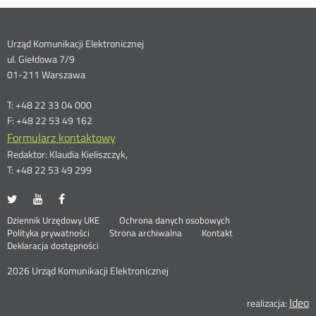
Dane
Urząd Komunikacji Elektronicznej
ul. Giełdowa 7/9
kontaktowe
01-211 Warszawa
T: +48 22 33 04 000
F: +48 22 53 49 162
Formularz kontaktowy
Redaktor: Klaudia Kieliszczyk,
T: +48 22 53 49 299
UKE
UKE
UKE
Otwórz
Otwórz
Otwórz
na
na
na
w
w
w
Otwórz
Stopka
Dziennik Urzędowy UKE
Ochrona danych osobowych
portalu
portalu
portalu
nowym
nowym
nowym
Otwórz
w
Polityka prywatności
Strona archiwalna
Kontakt
Twitter
Youtube
Facebook
oknie
oknie
oknie
w
nowym
Deklaracja dostępności
menu
nowym
oknie
oknie
2026 Urząd Komunikacji Elektronicznej
Ideo
O
realizacja: