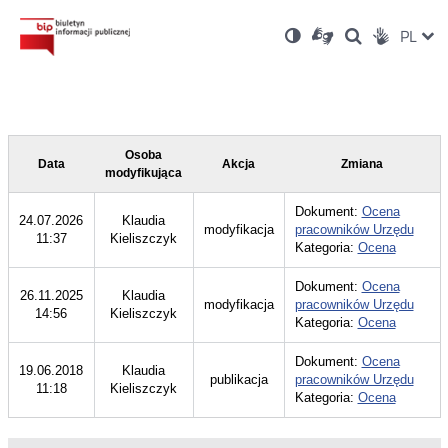
Ustawienia
Otwórz
Otwórz
Wersja
ZMI
PL
Dla
Wyszukiwark
Otwórz
zukaj
Social
w
w
niesłyszących
kontrastowa
w
JĘZ
PRZ
nowym
nowym
nowym
Media
oknie
oknie
oknie
JĘZ
Osoba
Data
Akcja
Zmiana
modyfikująca
Dokument:
Ocena
24.07.2026
Klaudia
modyfikacja
pracowników Urzędu
11:37
Kieliszczyk
Kategoria:
Ocena
Dokument:
Ocena
26.11.2025
Klaudia
modyfikacja
pracowników Urzędu
14:56
Kieliszczyk
Kategoria:
Ocena
Dokument:
Ocena
19.06.2018
Klaudia
publikacja
pracowników Urzędu
11:18
Kieliszczyk
Kategoria:
Ocena