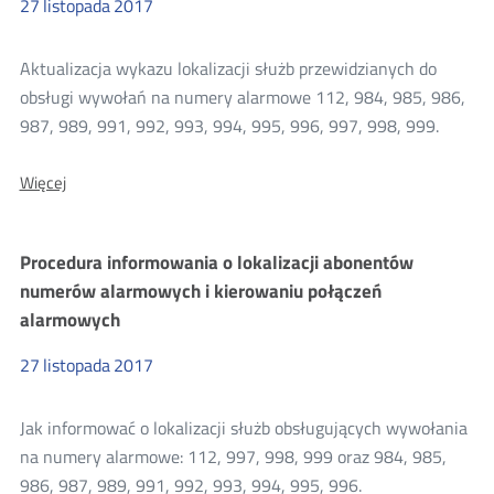
27
listopada
2017
Aktualizacja wykazu lokalizacji służb przewidzianych do
obsługi wywołań na numery alarmowe 112, 984, 985, 986,
987, 989, 991, 992, 993, 994, 995, 996, 997, 998, 999.
O:
Więcej
Tablice
Numerów
Kierowania
Procedura informowania o lokalizacji abonentów
Alarmowego
(NKA)
numerów alarmowych i kierowaniu połączeń
alarmowych
27
listopada
2017
Jak informować o lokalizacji służb obsługujących wywołania
na numery alarmowe: 112, 997, 998, 999 oraz 984, 985,
986, 987, 989, 991, 992, 993, 994, 995, 996.