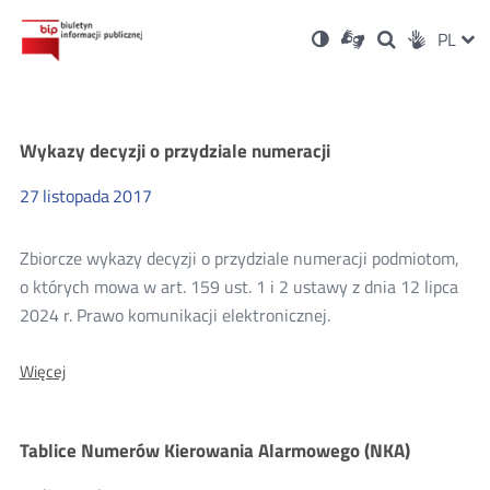
Ustawienia
Otwórz
Otwórz
Wersja
ZMI
PL
Dla
Wyszukiwark
Otwórz
zukaj
Social
w
w
niesłyszących
kontrastowa
w
JĘZ
PRZ
nowym
nowym
nowym
Media
oknie
oknie
oknie
JĘZ
Numeracja
Wykazy decyzji o przydziale numeracji
27
listopada
2017
Zbiorcze wykazy decyzji o przydziale numeracji podmiotom,
o których mowa w art. 159 ust. 1 i 2 ustawy z dnia 12 lipca
2024 r. Prawo komunikacji elektronicznej.
O:
Więcej
Wykazy
decyzji
o
Tablice Numerów Kierowania Alarmowego (NKA)
przydziale
numeracji