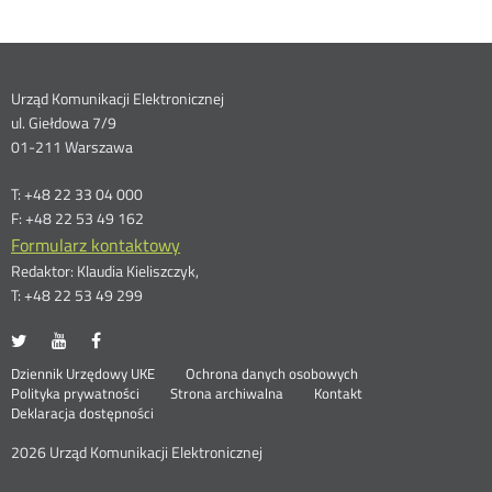
Dane
Urząd Komunikacji Elektronicznej
ul. Giełdowa 7/9
kontaktowe
01-211 Warszawa
T: +48 22 33 04 000
F: +48 22 53 49 162
Formularz kontaktowy
Redaktor: Klaudia Kieliszczyk,
T: +48 22 53 49 299
UKE
UKE
UKE
Otwórz
Otwórz
Otwórz
na
na
na
w
w
w
Otwórz
Stopka
Dziennik Urzędowy UKE
Ochrona danych osobowych
portalu
portalu
portalu
nowym
nowym
nowym
Otwórz
w
Polityka prywatności
Strona archiwalna
Kontakt
Twitter
Youtube
Facebook
oknie
oknie
oknie
w
nowym
Deklaracja dostępności
menu
nowym
oknie
oknie
2026 Urząd Komunikacji Elektronicznej