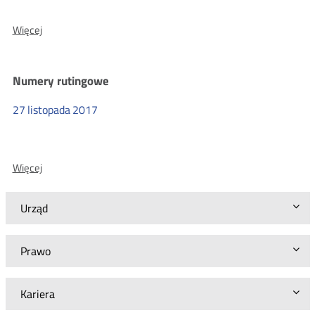
O:
Więcej
Procedura
informowania
o
Numery rutingowe
lokalizacji
abonentów
numerów
27
listopada
2017
alarmowych
i
kierowaniu
połączeń
O:
Więcej
alarmowych
Numery
rutingowe
Urząd
Prawo
Kariera