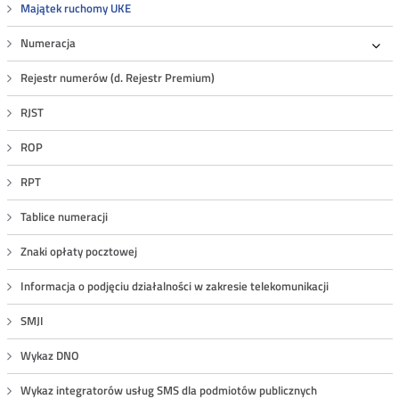
Majątek ruchomy UKE
Numeracja
Roz
Rejestr numerów (d. Rejestr Premium)
RJST
ROP
RPT
Tablice numeracji
Znaki opłaty pocztowej
Informacja o podjęciu działalności w zakresie telekomunikacji
SMJI
Wykaz DNO
Wykaz integratorów usług SMS dla podmiotów publicznych