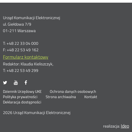
Dane
Urząd Komunikacji Elektronicznej
ul. Giełdowa 7/9
kontaktowe
01-211 Warszawa
T: +48 22 33 04 000
F: +48 22 53 49 162
Formularz kontaktowy
Redaktor: Klaudia Kieliszczyk,
T: +48 22 53 49 299
UKE
UKE
UKE
Otwórz
Otwórz
Otwórz
na
na
na
w
w
w
Otwórz
Stopka
Dziennik Urzędowy UKE
Ochrona danych osobowych
portalu
portalu
portalu
nowym
nowym
nowym
Otwórz
w
Polityka prywatności
Strona archiwalna
Kontakt
Twitter
Youtube
Facebook
oknie
oknie
oknie
w
nowym
Deklaracja dostępności
menu
nowym
oknie
oknie
2026 Urząd Komunikacji Elektronicznej
Ideo
O
realizacja: