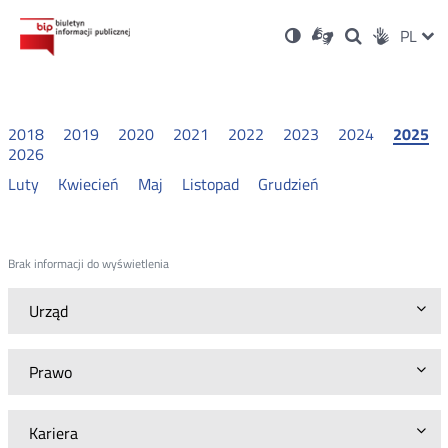
Ustawienia
Otwórz
Otwórz
Wersja
ZMI
PL
Dla
Wyszukiwark
Otwórz
zukaj
Social
w
w
niesłyszących
kontrastowa
w
JĘZ
PRZ
nowym
nowym
nowym
Media
oknie
oknie
oknie
JĘZ
2018
2019
2020
2021
2022
2023
2024
2025
2026
Luty
Kwiecień
Maj
Listopad
Grudzień
Brak informacji do wyświetlenia
Urząd
Prawo
Kariera