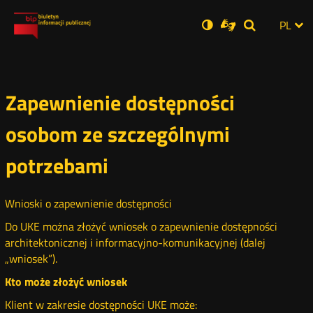
Ustawienia
Otwórz
Otwórz
Wersja
ZMI
PL
Dla
Wyszukiwar
Otwórz
zukaj
Social
w
w
niesłyszących
zwykła
w
JĘZ
PRZ
nowym
nowym
nowym
Media
oknie
oknie
oknie
JĘZ
Zapewnienie dostępności
osobom ze szczególnymi
potrzebami
Wnioski o zapewnienie dostępności
Do UKE można złożyć wniosek o zapewnienie dostępności
architektonicznej i informacyjno-komunikacyjnej (dalej
„wniosek”).
Kto może złożyć wniosek
Klient w zakresie dostępności UKE może: