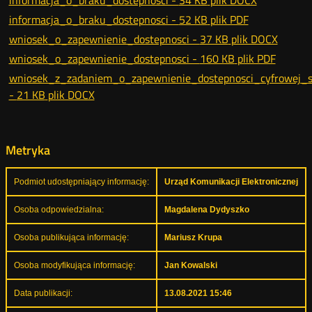
informacja_o_braku_dostepnosci -
34 KB
plik DOCX
informacja_o_braku_dostepnosci -
52 KB
plik PDF
wniosek_o_zapewnienie_dostepnosci -
37 KB
plik DOCX
wniosek_o_zapewnienie_dostepnosci -
160 KB
plik PDF
wniosek_z_zadaniem_o_zapewnienie_dostepnosci_cyfrowej_st
-
21 KB
plik DOCX
Metryka
Podmiot udostępniający informację:
Urząd Komunikacji Elektronicznej
Osoba odpowiedzialna:
Magdalena Dydyszko
Osoba publikująca informację:
Mariusz Krupa
Osoba modyfikująca informację:
Jan Kowalski
Data publikacji:
13.08.2021 15:46