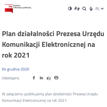
Ustawienia
Otwórz
Otwórz
Wersja
ZMI
PL
Dla
Wyszukiwark
Otwórz
zukaj
Social
w
w
niesłyszących
kontrastowa
w
JĘZ
PRZ
nowym
nowym
nowym
Media
oknie
oknie
oknie
JĘZ
Plan działalności Prezesa Urzędu
Komunikacji Elektronicznej na
rok 2021
04
grudnia
2020
Udostępnij
Udostępnij
Udostępnij
Otwórz
Otwórz
Otwórz
Udostępnij
Udostępnij
na
na
na
w
w
w
przez
portalu
portalu
portalu
Drukuj
nowym
nowym
nowym
e-
oknie
oknie
oknie
Twitter
Facebook
Linkedin
mail
W załączeniu publikujemy plan działalności Prezesa Urzędu
Komunikacji Elektronicznej na rok 2021.