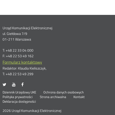
Dane
Urząd Komunikacji Elektronicznej
ul. Giełdowa 7/9
kontaktowe
01-211 Warszawa
T: +48 22 33 04 000
F: +48 22 53 49 162
Formularz kontaktowy
Redaktor: Klaudia Kieliszczyk,
T: +48 22 53 49 299
UKE
UKE
UKE
Otwórz
Otwórz
Otwórz
na
na
na
w
w
w
Otwórz
Stopka
Dziennik Urzędowy UKE
Ochrona danych osobowych
portalu
portalu
portalu
nowym
nowym
nowym
Otwórz
w
Polityka prywatności
Strona archiwalna
Kontakt
Twitter
Youtube
Facebook
oknie
oknie
oknie
w
nowym
Deklaracja dostępności
menu
nowym
oknie
oknie
2026 Urząd Komunikacji Elektronicznej