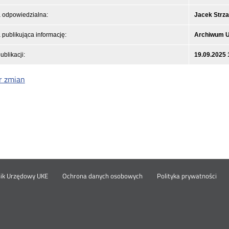
 odpowiedzialna:
Jacek Strza
publikująca informację:
Archiwum 
ublikacji:
19.09.2025 
r zmian
Otwórz
Ot
opka
nik Urzędowy UKE
Ochrona danych osobowych
Polityka prywatności
w
w
nowym
no
oknie
okn
nu