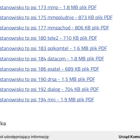
stanowisko tp psi 173 mmp -
1,8 MB
plik PDF
stanowisko tp psi 175 mmpoludnie -
873 KB
plik PDF
stanowisko tp psi 177 mmzachod -
806 KB
plik PDF
stanowisko tp psi 180 tele2 -
710 KB
plik PDF
stanowisko tp psi 183 polkomtel -
1,6 MB
plik PDF
stanowisko tp psi 184 datacom -
1,8 MB
plik PDF
stanowisko tp psi 186 exatel -
689 KB
plik PDF
stanowisko tp psi 190 drsa -
1,5 MB
plik PDF
stanowisko tp psi 192 dialog -
704 KB
plik PDF
stanowisko tp psi 194 mni -
1,9 MB
plik PDF
yka
t udostępniający informację:
Urząd Komun