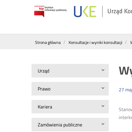
Urząd Ko
Otwórz
w
nowym
Wyszukiwarka
oknie
Strona główna
Konsultacje i wyniki konsultacji
W
Wy
Urząd
Prawo
27
ma
Kariera
Stanow
interk
Zamówienia publiczne