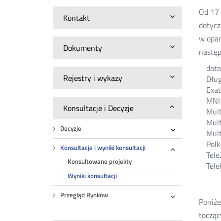
Od 17 
Kontakt
dotycz
w opar
Dokumenty
następ
dat
Rejestry i wykazy
Dług
Exat
MNI 
Konsultacje i Decyzje
Mult
Mult
Decyzje
Mult
Rozwiń
Polk
Konsultacje i wyniki konsultacji
Tele
Rozwiń
Konsultowane projekty
Tele
Wyniki konsultacji
Przegląd Rynków
Poniże
Rozwiń
tocząc