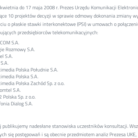
kwietnia do 17 maja 2008 r. Prezes Urzędu Komunikacji Elektroni
ące 10 projektów decyzji w sprawie odmowy dokonania zmiany wy
ciu o płaskie stawki interkonektowe (PSI) w umowach o połączeniu 
ujących przedsiębiorców telekomunikacyjnych:
aCOM S.A.
ie Rozmowy S.A.
el S.A.
S.A.
imedia Polska Południe S.A.
imedia Polska S.A.
imedia Polska Zachód Sp. z o.o.
omtel S.A.
2 Polska Sp. z o.o.
fonia Dialog S.A.
j publikujemy nadesłane stanowiska uczestników konsultacji. Wsz
ych się postępowań i są obecnie przedmiotem analiz Prezesa UKE, 