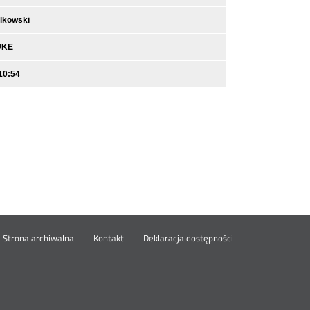
lkowski
UKE
10:54
wórz
Strona archiwalna
Kontakt
Deklaracja dostępności
wym
ie