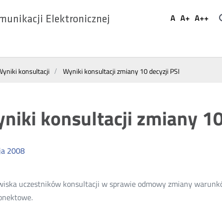
Ustaw
A
A+
A++
munikacji Elektronicznej
Domyślna
Większa
Najwi
Social
czcionka
czcionka
czcio
Media
yniki konsultacji
Wyniki konsultacji zmiany 10 decyzji PSI
niki konsultacji zmiany 10
ja
2008
iska uczestników konsultacji w sprawie odmowy zmiany warunków 
onektowe.