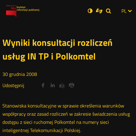
Ustawienia
Otwórz
Otwórz
Wersja
ZMI
PL
Dla
Wyszukiwar
Otwórz
zukaj
Social
w
w
niesłyszących
zwykła
w
JĘZ
PRZ
nowym
nowym
nowym
Media
oknie
oknie
oknie
JĘZ
Wyniki konsultacji rozliczeń
usług IN TP i Polkomtel
30
grudnia
2008
Udostępnij
Udostępnij
Udostępnij
Otwórz
Otwórz
Otwórz
Udostępnij
Udostępnij
na
na
na
w
w
w
przez
portalu
portalu
portalu
Drukuj
nowym
nowym
nowym
e-
oknie
oknie
oknie
Twitter
Facebook
Linkedin
mail
Stanowiska konsultacyjne w sprawie określenia warunków
współpracy oraz zasad rozliczeń w zakresie świadczenia usług
dostępu z sieci ruchomej Polkomtel na numery sieci
inteligentnej Telekomunikacji Polskiej.