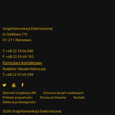
Dane
Urząd Komunikacji Elektronicznej
ul. Giełdowa 7/9
kontaktowe
01-211 Warszawa
T: +48 22 33 04 000
F: +48 22 53 49 162
Formularz kontaktowy
Redaktor: Klaudia Kieliszczyk,
T: +48 22 53 49 299
UKE
UKE
UKE
Otwórz
Otwórz
Otwórz
na
na
na
w
w
w
Otwórz
Stopka
Dziennik Urzędowy UKE
Ochrona danych osobowych
portalu
portalu
portalu
nowym
nowym
nowym
Otwórz
w
Polityka prywatności
Strona archiwalna
Kontakt
Twitter
Youtube
Facebook
oknie
oknie
oknie
w
nowym
Deklaracja dostępności
menu
nowym
oknie
oknie
2026 Urząd Komunikacji Elektronicznej