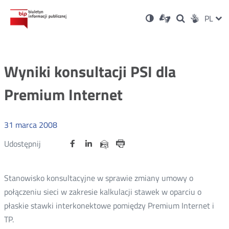
Ustawienia
Otwórz
Otwórz
Wersja
ZMI
PL
Dla
Wyszukiwark
Otwórz
zukaj
Social
w
w
niesłyszących
kontrastowa
w
JĘZ
PRZ
nowym
nowym
nowym
Media
oknie
oknie
oknie
JĘZ
Wyniki konsultacji PSI dla
Premium Internet
31
marca
2008
Udostępnij
Udostępnij
Udostępnij
Otwórz
Otwórz
Otwórz
Udostępnij
Udostępnij
na
na
na
w
w
w
przez
portalu
portalu
portalu
Drukuj
nowym
nowym
nowym
e-
oknie
oknie
oknie
Twitter
Facebook
Linkedin
mail
Stanowisko konsultacyjne w sprawie zmiany umowy o
połączeniu sieci w zakresie kalkulacji stawek w oparciu o
płaskie stawki interkonektowe pomiędzy Premium Internet i
TP.