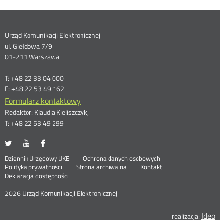
Dane
Urząd Komunikacji Elektronicznej
ul. Giełdowa 7/9
kontaktowe
01-211 Warszawa
T: +48 22 33 04 000
F: +48 22 53 49 162
Formularz kontaktowy
Redaktor: Klaudia Kieliszczyk,
T: +48 22 53 49 299
UKE
UKE
UKE
Otwórz
Otwórz
Otwórz
na
na
na
w
w
w
Otwórz
Stopka
Dziennik Urzędowy UKE
Ochrona danych osobowych
portalu
portalu
portalu
nowym
nowym
nowym
Otwórz
w
Polityka prywatności
Strona archiwalna
Kontakt
Twitter
Youtube
Facebook
oknie
oknie
oknie
w
nowym
Deklaracja dostępności
menu
nowym
oknie
oknie
2026 Urząd Komunikacji Elektronicznej
Ideo
O
realizacja: