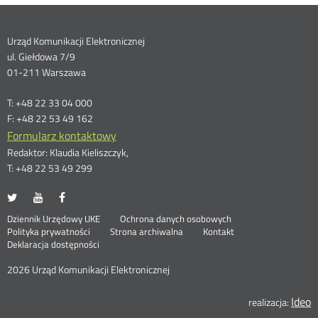
Dane
Urząd Komunikacji Elektronicznej
ul. Giełdowa 7/9
kontaktowe
01-211 Warszawa
T: +48 22 33 04 000
F: +48 22 53 49 162
Formularz kontaktowy
Redaktor: Klaudia Kieliszczyk,
T: +48 22 53 49 299
UKE
UKE
UKE
Otwórz
Otwórz
Otwórz
na
na
na
w
w
w
Otwórz
Stopka
Dziennik Urzędowy UKE
Ochrona danych osobowych
portalu
portalu
portalu
nowym
nowym
nowym
Otwórz
w
Polityka prywatności
Strona archiwalna
Kontakt
Twitter
Youtube
Facebook
oknie
oknie
oknie
w
nowym
Deklaracja dostępności
menu
nowym
oknie
oknie
2026 Urząd Komunikacji Elektronicznej
Ideo
O
realizacja: