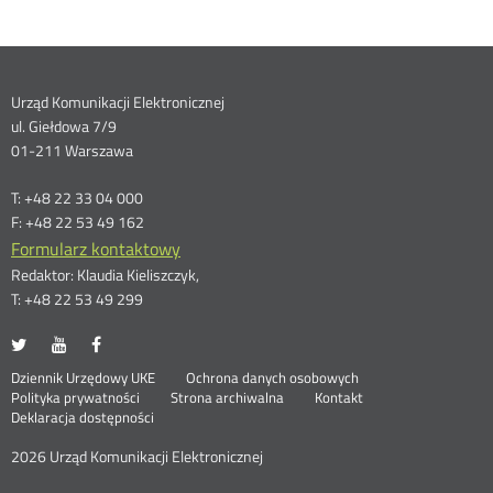
Dane
Urząd Komunikacji Elektronicznej
ul. Giełdowa 7/9
kontaktowe
01-211 Warszawa
T: +48 22 33 04 000
F: +48 22 53 49 162
Formularz kontaktowy
Redaktor: Klaudia Kieliszczyk,
T: +48 22 53 49 299
UKE
UKE
UKE
Otwórz
Otwórz
Otwórz
na
na
na
w
w
w
Otwórz
Stopka
Dziennik Urzędowy UKE
Ochrona danych osobowych
portalu
portalu
portalu
nowym
nowym
nowym
Otwórz
w
Polityka prywatności
Strona archiwalna
Kontakt
Twitter
Youtube
Facebook
oknie
oknie
oknie
w
nowym
Deklaracja dostępności
menu
nowym
oknie
oknie
2026 Urząd Komunikacji Elektronicznej