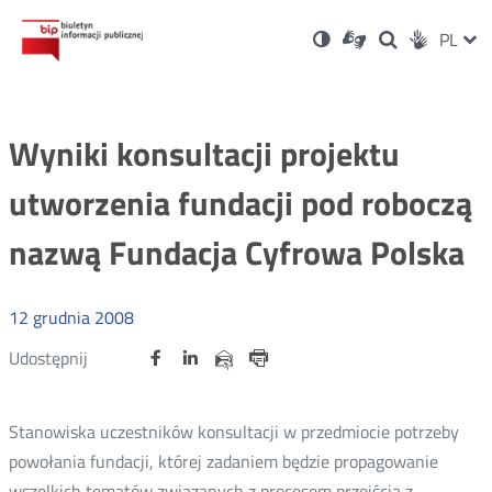
Ustawienia
Otwórz
Otwórz
Wersja
ZMI
PL
Dla
Wyszukiwark
Otwórz
zukaj
Social
w
w
niesłyszących
kontrastowa
w
JĘZ
PRZ
nowym
nowym
nowym
Media
oknie
oknie
oknie
JĘZ
Wyniki konsultacji projektu
utworzenia fundacji pod roboczą
nazwą Fundacja Cyfrowa Polska
12
grudnia
2008
Udostępnij
Udostępnij
Udostępnij
Otwórz
Otwórz
Otwórz
Udostępnij
Udostępnij
na
na
na
w
w
w
przez
portalu
portalu
portalu
Drukuj
nowym
nowym
nowym
e-
oknie
oknie
oknie
Twitter
Facebook
Linkedin
mail
Stanowiska uczestników konsultacji w przedmiocie potrzeby
powołania fundacji, której zadaniem będzie propagowanie
wszelkich tematów związanych z procesem przejścia z