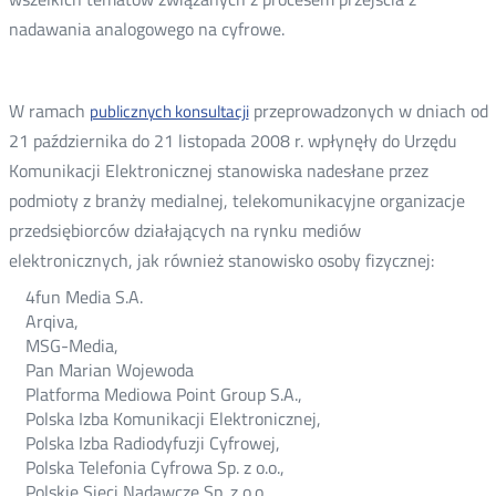
nadawania analogowego na cyfrowe.
W ramach
przeprowadzonych w dniach od
publicznych konsultacji
Otwórz
21 października do 21 listopada 2008 r. wpłynęły do Urzędu
w
Komunikacji Elektronicznej stanowiska nadesłane przez
nowym
podmioty z branży medialnej, telekomunikacyjne organizacje
oknie
przedsiębiorców działających na rynku mediów
elektronicznych, jak również stanowisko osoby fizycznej:
4fun Media S.A.
Arqiva,
MSG-Media,
Pan Marian Wojewoda
Platforma Mediowa Point Group S.A.,
Polska Izba Komunikacji Elektronicznej,
Polska Izba Radiodyfuzji Cyfrowej,
Polska Telefonia Cyfrowa Sp. z o.o.,
Polskie Sieci Nadawcze Sp. z o.o.,