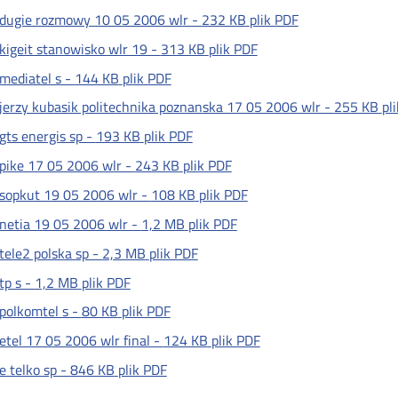
dugie rozmowy 10 05 2006 wlr -
232 KB
plik PDF
kigeit stanowisko wlr 19 -
313 KB
plik PDF
mediatel s -
144 KB
plik PDF
jerzy kubasik politechnika poznanska 17 05 2006 wlr -
255 KB
pl
gts energis sp -
193 KB
plik PDF
pike 17 05 2006 wlr -
243 KB
plik PDF
sopkut 19 05 2006 wlr -
108 KB
plik PDF
netia 19 05 2006 wlr -
1,2 MB
plik PDF
tele2 polska sp -
2,3 MB
plik PDF
tp s -
1,2 MB
plik PDF
polkomtel s -
80 KB
plik PDF
etel 17 05 2006 wlr final -
124 KB
plik PDF
e telko sp -
846 KB
plik PDF