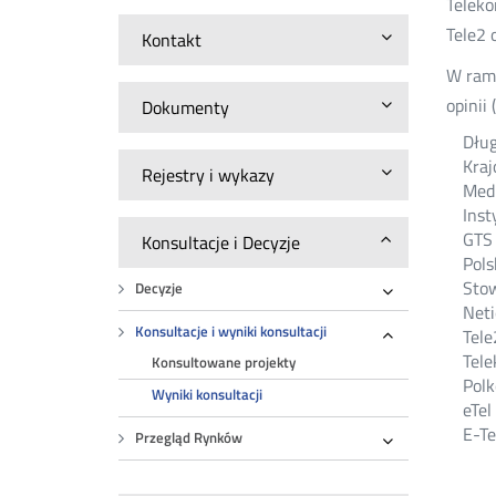
Teleko
Tele2 
Kontakt
W rama
opinii
Dokumenty
Dług
Kraj
Rejestry i wykazy
Medi
Inst
GTS 
Konsultacje i Decyzje
Pols
Sto
Decyzje
Rozwiń
Neti
Konsultacje i wyniki konsultacji
Tele
Rozwiń
Tele
Konsultowane projekty
Polk
Wyniki konsultacji
eTel
E-Te
Przegląd Rynków
Rozwiń