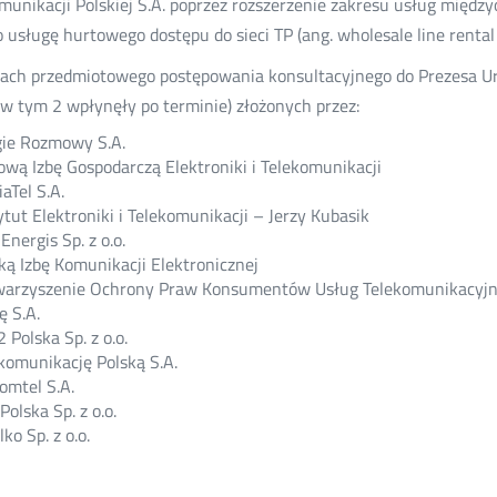
munikacji Polskiej S.A. poprzez rozszerzenie zakresu usług międz
o usługę hurtowego dostępu do sieci TP (ang. wholesale line rental
ch przedmiotowego postępowania konsultacyjnego do Prezesa Ur
 (w tym 2 wpłynęły po terminie) złożonych przez:
ie Rozmowy S.A.
ową Izbę Gospodarczą Elektroniki i Telekomunikacji
aTel S.A.
ytut Elektroniki i Telekomunikacji – Jerzy Kubasik
Energis Sp. z o.o.
ką Izbę Komunikacji Elektronicznej
warzyszenie Ochrony Praw Konsumentów Usług Telekomunikacyj
ę S.A.
2 Polska Sp. z o.o.
komunikację Polską S.A.
omtel S.A.
 Polska Sp. z o.o.
lko Sp. z o.o.