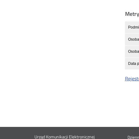
Metr
Podmio
Osoba
Osoba 
Data p
Rejest
Urząd Komunikacji Elektronicznej
Dzien