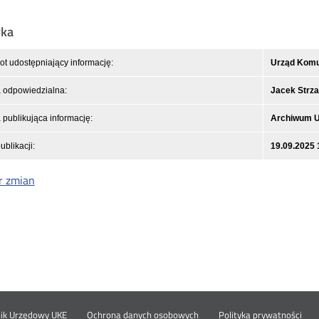
yka
t udostępniający informację:
Urząd Komun
 odpowiedzialna:
Jacek Strza
publikująca informację:
Archiwum 
ublikacji:
19.09.2025 
r zmian
Otwórz
Ot
nik Urzędowy UKE
Ochrona danych osobowych
Polityka prywatności