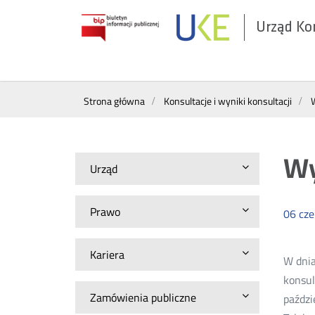
Urząd Ko
Otwórz
w
nowym
Wyszukiwarka
oknie
Strona główna
Konsultacje i wyniki konsultacji
W
Wy
Urząd
Prawo
06
cz
Kariera
W dnia
konsul
Zamówienia publiczne
paździ