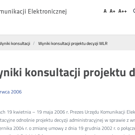
Ustaw
A
A+
A++
munikacji Elektronicznej
Domyślna
Większa
Najwi
Social
czcionka
czcionka
czcio
Media
yniki konsultacji
Wyniki konsultacji projektu decyzji WLR
niki konsultacji projektu 
erwca
2006
ch 19 kwietnia – 19 maja 2006 r. Prezes Urzędu Komunikacji Ele
tacyjne odnośnie projektu decyzji administracyjnej w sprawie z wni
ernika 2004 r. o zmianę umowy z dnia 19 grudnia 2002 r. o połącz