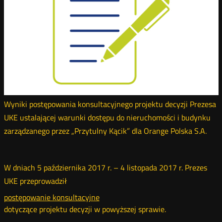
Wyniki postępowania konsultacyjnego projektu decyzji Prezesa
UKE ustalającej warunki dostępu do nieruchomości i budynku
zarządzanego przez „Przytulny Kącik” dla Orange Polska S.A.
W dniach 5 października 2017 r. – 4 listopada 2017 r. Prezes
UKE przeprowadził
postępowanie konsultacyjne
dotyczące projektu decyzji w powyższej sprawie.