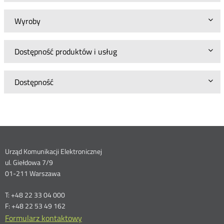
Wyroby
Dostępność produktów i usług
Dostępność
Dane
Urząd Komunikacji Elektronicznej
ul. Giełdowa 7/9
kontaktowe
01-211 Warszawa
T: +48 22 33 04 000
F: +48 22 53 49 162
Formularz kontaktowy