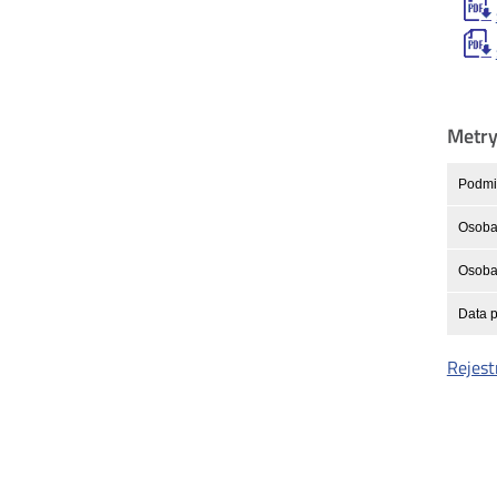
Metr
Podmio
Osoba
Osoba 
Data p
Rejest