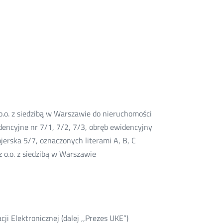
o.o. z siedzibą w Warszawie do nieruchomości
dencyjne nr 7/1, 7/2, 7/3, obręb ewidencyjny
erska 5/7, oznaczonych literami A, B, C
 o.o. z siedzibą w Warszawie
i Elektronicznej (dalej ,,Prezes UKE”)