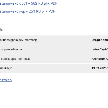
stanowisko upc1 -
669 KB
plik PDF
stanowisko iwp -
251 KB
plik PDF
yka
t udostępniający informację:
Urząd Komun
 odpowiedzialna:
Luiza Czyż
publikująca informację:
Archiwum 
ublikacji:
19.09.2025 
r zmian