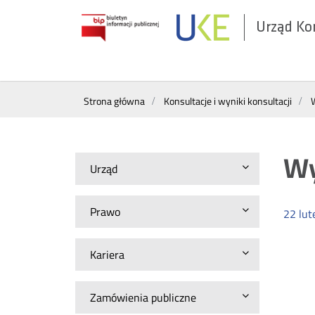
Urząd Ko
Otwórz
w
nowym
Wyszukiwarka
oknie
Strona główna
Konsultacje i wyniki konsultacji
W
Wy
Urząd
Prawo
22
lut
Kariera
Zamówienia publiczne