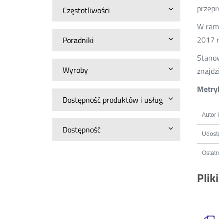
przepr
Częstotliwości
W rama
2017 r
Poradniki
Stanow
Wyroby
znajdz
Metryk
Dostępność produktów i usług
Autor 
Dostępność
Udostę
Ostatn
Plik