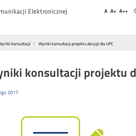
Ustaw
A
A+
A++
munikacji Elektronicznej
Domyślna
Większa
Najwi
Social
czcionka
czcionka
czcio
Media
yniki konsultacji
Wyniki konsultacji projektu decyzji dla UPC
niki konsultacji projektu d
ego
2017