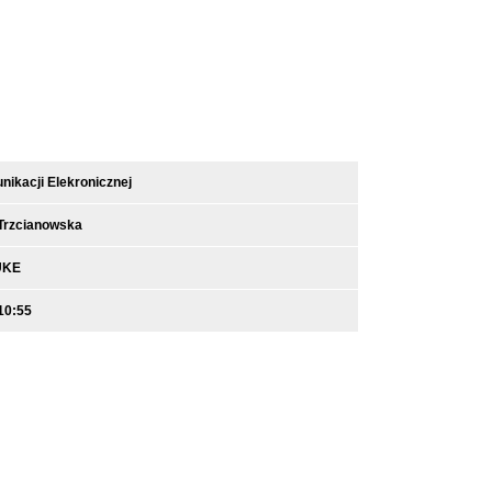
ikacji Elekronicznej
-Trzcianowska
UKE
10:55