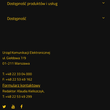
Dostępność produktów i usług
Dostępność
Dane
Urząd Komunikacji Elektronicznej
ul. Giełdowa 7/9
kontaktowe
01-211 Warszawa
T: +48 22 33 04 000
F: +48 22 53 49 162
Formularz kontaktowy
Redaktor: Klaudia Kieliszczyk,
T: +48 22 53 49 299
UKE
UKE
UKE
Otwórz
Otwórz
Otwórz