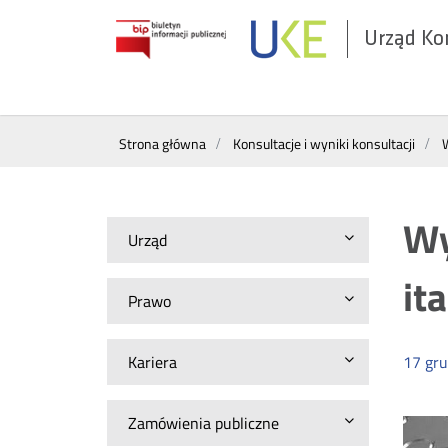
Urząd Ko
Otwórz
w
nowym
Wyszukiwarka
oknie
Strona główna
Konsultacje i wyniki konsultacji
W
Wy
Urząd
it
Prawo
Kariera
17
gru
Zamówienia publiczne