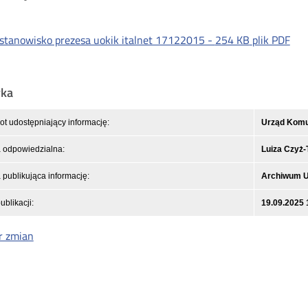
stanowisko prezesa uokik italnet 17122015 -
254 KB
plik PDF
yka
t udostępniający informację:
Urząd Komun
 odpowiedzialna:
Luiza Czyż
publikująca informację:
Archiwum 
ublikacji:
19.09.2025 
r zmian