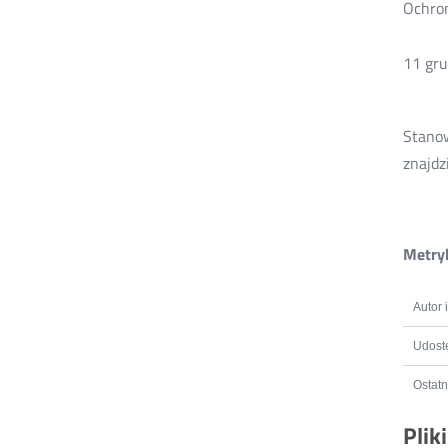
Ochron
11 gru
Stanow
znajdz
Metryk
Autor 
Udostę
Ostatn
Plik