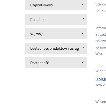
Stanow
Częstotliwości
teleko
Poradniki
Inform
Wyroby
Sebast
położo
własno
Dostępność produktów i usług
Włochy
Dostępność
W dnia
postęp
ww. pr
W rama