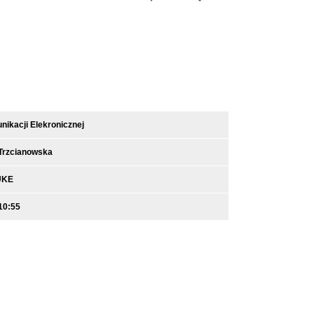
ikacji Elekronicznej
-Trzcianowska
UKE
10:55