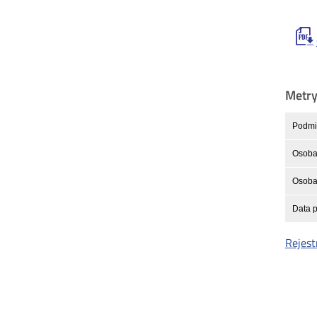
Metr
Podmio
Osoba
Osoba 
Data p
Rejest