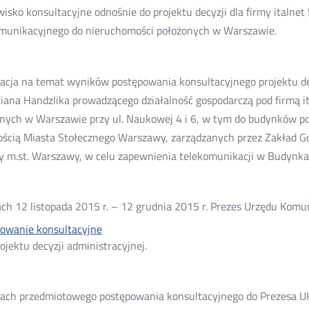
isko konsultacyjne odnośnie do projektu decyzji dla firmy italnet
munikacyjnego do nieruchomości położonych w Warszawie.
acja na temat wyników postępowania konsultacyjnego projektu dec
iana Handzlika prowadzącego działalność gospodarczą pod firmą i
nych w Warszawie przy ul. Naukowej 4 i 6, w tym do budynków 
ścią Miasta Stołecznego Warszawy, zarządzanych przez Zakład G
 m.st. Warszawy, w celu zapewnienia telekomunikacji w Budynka
ch 12 listopada 2015 r. – 12 grudnia 2015 r. Prezes Urzędu Komun
owanie konsultacyjne
ojektu decyzji administracyjnej.
ch przedmiotowego postępowania konsultacyjnego do Prezesa U