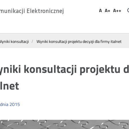
Ustaw
A
A+
A++
munikacji Elektronicznej
Domyślna
Większa
Najwi
Social
czcionka
czcionka
czcio
Media
yniki konsultacji
Wyniki konsultacji projektu decyzji dla firmy italnet
niki konsultacji projektu d
alnet
dnia
2015