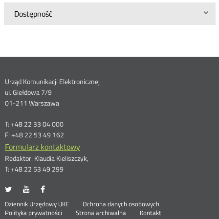
Dostępność
Dane
Urząd Komunikacji Elektronicznej
ul. Giełdowa 7/9
kontaktowe
01-211 Warszawa
T: +48 22 33 04 000
F: +48 22 53 49 162
Formularz kontaktowy
Redaktor: Klaudia Kieliszczyk,
T: +48 22 53 49 299
UKE
UKE
UKE
Otwórz
Otwórz
Otwórz
na
na
na
w
w
w
Otwórz
Stopka
Dziennik Urzędowy UKE
Ochrona danych osobowych
portalu
portalu
portalu
nowym
nowym
nowym
Otwórz
w
Polityka prywatności
Strona archiwalna
Kontakt
Twitter
Youtube
Facebook
oknie
oknie
oknie