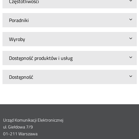
Częstotliwości
Poradniki
Wyroby
Dostępność produktów i usług
Dostępność
Dane
Urząd Komunikacji Elektronicznej
ul. Giełdowa 7/9
kontaktowe
01-211 Warszawa