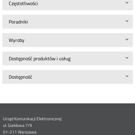
Częstotliwości
Poradniki
Wyroby
Dostępność produktów i usług
Dostępność
Dane
Urząd Komunikacji Elektronicznej
ul. Giełdowa 7/9
01-211 Warszawa