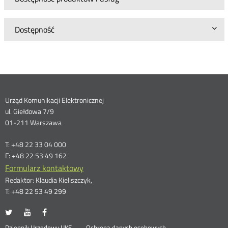
Dostępność
Dane
Urząd Komunikacji Elektronicznej
ul. Giełdowa 7/9
kontaktowe
01-211 Warszawa
T: +48 22 33 04 000
F: +48 22 53 49 162
Formularz kontaktowy
Redaktor: Klaudia Kieliszczyk,
T: +48 22 53 49 299
UKE
UKE
UKE
Otwórz
Otwórz
Otwórz
na
na
na
w
w
w
Dziennik Urzędowy UKE
Ochrona danych osobowych