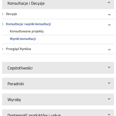
Konsultacje i Decyzje
Decyzje
Roz
Konsultacje i wyniki konsultacji
Roz
Konsultowane projekty
Wyniki konsultacji
Przegląd Rynków
Roz
Częstotliwości
Poradniki
Wyroby
Dostępność produktów i usług