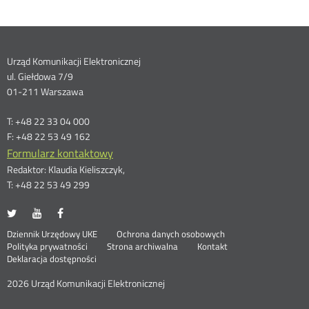
Dane
Urząd Komunikacji Elektronicznej
ul. Giełdowa 7/9
kontaktowe
01-211 Warszawa
T: +48 22 33 04 000
F: +48 22 53 49 162
Formularz kontaktowy
Redaktor: Klaudia Kieliszczyk,
T: +48 22 53 49 299
UKE
UKE
UKE
Otwórz
Otwórz
Otwórz
na
na
na
w
w
w
Otwórz
Stopka
Dziennik Urzędowy UKE
Ochrona danych osobowych
portalu
portalu
portalu
nowym
nowym
nowym
Otwórz
w
Polityka prywatności
Strona archiwalna
Kontakt
Twitter
Youtube
Facebook
oknie
oknie
oknie
w
nowym
Deklaracja dostępności
menu
nowym
oknie
oknie
2026 Urząd Komunikacji Elektronicznej