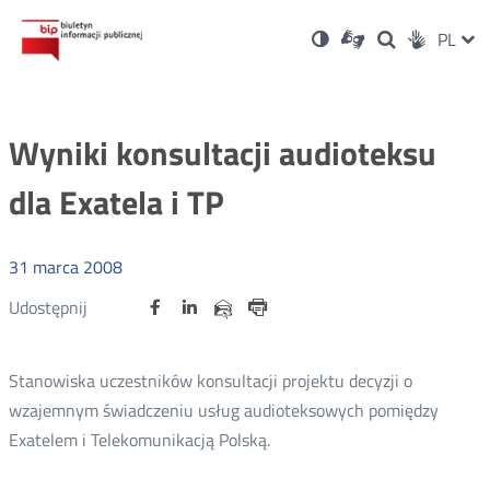
Ustawienia
Otwórz
Otwórz
Wersja
ZMI
PL
Dla
Wyszukiwark
Otwórz
zukaj
Social
w
w
niesłyszących
kontrastowa
w
JĘZ
PRZ
nowym
nowym
nowym
Media
oknie
oknie
oknie
JĘZ
Wyniki konsultacji audioteksu
dla Exatela i TP
31
marca
2008
Udostępnij
Udostępnij
Udostępnij
Otwórz
Otwórz
Otwórz
Udostępnij
Udostępnij
na
na
na
w
w
w
przez
portalu
portalu
portalu
Drukuj
nowym
nowym
nowym
e-
oknie
oknie
oknie
Twitter
Facebook
Linkedin
mail
Stanowiska uczestników konsultacji projektu decyzji o
wzajemnym świadczeniu usług audioteksowych pomiędzy
Exatelem i Telekomunikacją Polską.