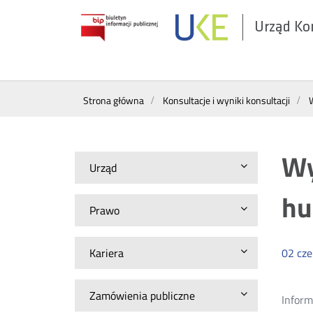
Urząd Ko
Otwórz
w
nowym
Wyszukiwarka
oknie
Strona główna
Konsultacje i wyniki konsultacji
W
Wy
Urząd
hu
Prawo
Kariera
02
cz
Zamówienia publiczne
Inform