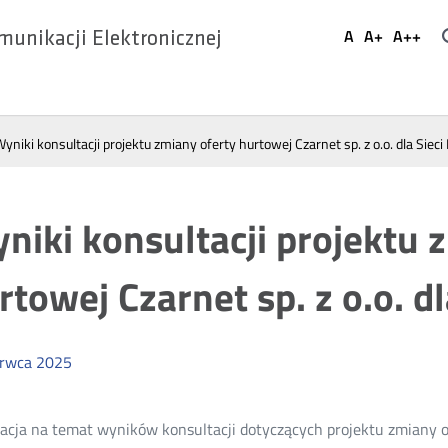
Ustaw
A
A+
A++
munikacji Elektronicznej
Domyślna
Większa
Najwi
Social
czcionka
czcionka
czcio
Media
yniki konsultacji projektu zmiany oferty hurtowej Czarnet sp. z o.o. dla Siec
niki konsultacji projektu 
rtowej Czarnet sp. z o.o. d
erwca
2025
acja na temat wyników konsultacji dotyczących projektu zmiany 