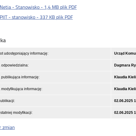
Netia - Stanowisko -
1,4 MB
plik PDF
PIIT - stanowisko -
337 KB
plik PDF
yka
t udostępniający informację:
Urząd Komuni
 odpowiedzialna:
Dagmara Ry
publikująca informację:
Klaudia Kiel
modyfikująca informację:
Klaudia Kiel
ublikacji:
02.06.2025 1
statniej modyfikacji:
02.06.2025 1
r zmian