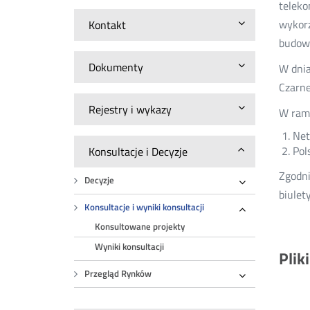
teleko
wykorz
Kontakt
budowy
Dokumenty
W dnia
Czarne
Rejestry i wykazy
W rama
Net
Pol
Konsultacje i Decyzje
Zgodni
Decyzje
Rozwiń
biulet
Konsultacje i wyniki konsultacji
Rozwiń
Konsultowane projekty
Wyniki konsultacji
Plik
Przegląd Rynków
Rozwiń