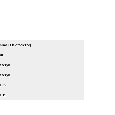
kacji Elektronicznej
dz
iszczyk
iszczyk
1:05
1:11