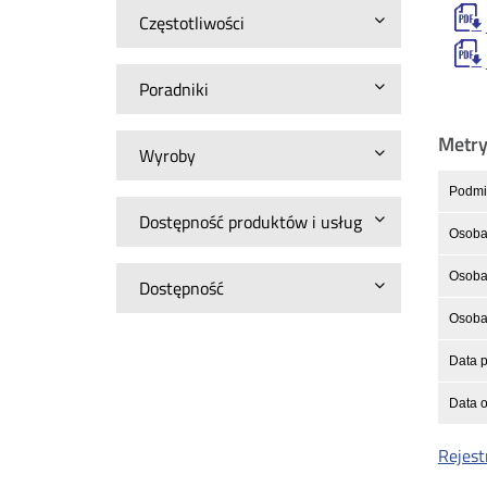
Częstotliwości
Poradniki
Metr
Wyroby
Podmio
Dostępność produktów i usług
Osoba
Osoba 
Dostępność
Osoba 
Data p
Data o
Rejest