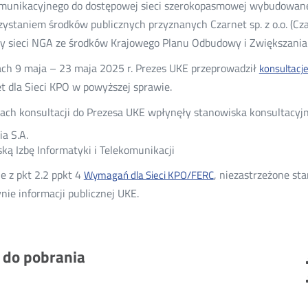
munikacyjnego do dostępowej sieci szerokopasmowej wybudowane
ystaniem środków publicznych przyznanych Czarnet sp. z o.o. (C
 sieci NGA ze środków Krajowego Planu Odbudowy i Zwiększania O
ch 9 maja – 23 maja 2025 r. Prezes UKE przeprowadził
konsultacj
t dla Sieci KPO w powyższej sprawie.
ch konsultacji do Prezesa UKE wpłynęły stanowiska konsultacyjn
ia S.A.
ską Izbę Informatyki i Telekomunikacji
e z pkt 2.2 ppkt 4
, niezastrzeżone st
Wymagań dla Sieci KPO/FERC
ynie informacji publicznej UKE.
i do pobrania