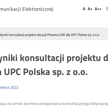
Ustaw
A
A+
A++
munikacji Elektronicznej
Domyślna
Większa
Najwi
Social
czcionka
czcionka
czcio
Media
yniki konsultacji projektu decyzji Prezesa UKE dla UPC Polska sp. z o.o.
niki konsultacji projektu 
a UPC Polska sp. z o.o.
eśnia
2022
acja na temat wyników postępowania konsultacyjnego dotyczącego