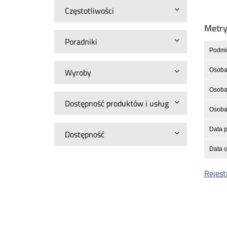
Częstotliwości
Metr
Poradniki
Podmio
Osoba
Wyroby
Osoba 
Dostępność produktów i usług
Osoba 
Data p
Dostępność
Data o
Rejest