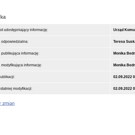
yka
t udostępniający informację:
Urząd Komuni
 odpowiedzialna:
Teresa Susk
publikująca informację:
Monika Bed
modyfikująca informację:
Monika Bed
ublikacji:
02.09.2022 
statniej modyfikacji:
02.09.2022 
r zmian