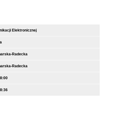
kacji Elektronicznej
a
narska-Radecka
narska-Radecka
08:00
08:36