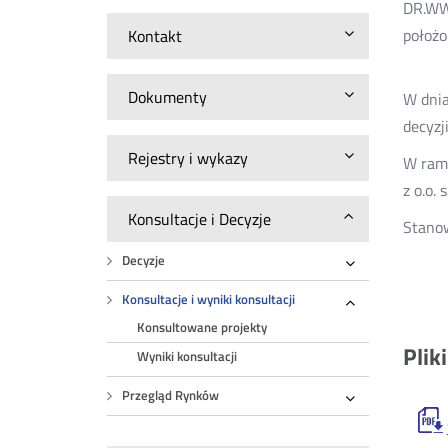
DR.WWM
położo
Kontakt
Dokumenty
W dnia
decyzj
Rejestry i wykazy
W rama
z o.o.
Konsultacje i Decyzje
Stanow
Decyzje
Rozwiń
Konsultacje i wyniki konsultacji
Rozwiń
Konsultowane projekty
Plik
Wyniki konsultacji
Przegląd Rynków
Rozwiń