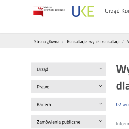
Urząd Ko
Otwórz
w
nowym
Wyszukiwarka
oknie
Strona główna
Konsultacje i wyniki konsultacji
W
Wy
Urząd
dl
Prawo
Kariera
02
wrz
Zamówienia publiczne
Inform