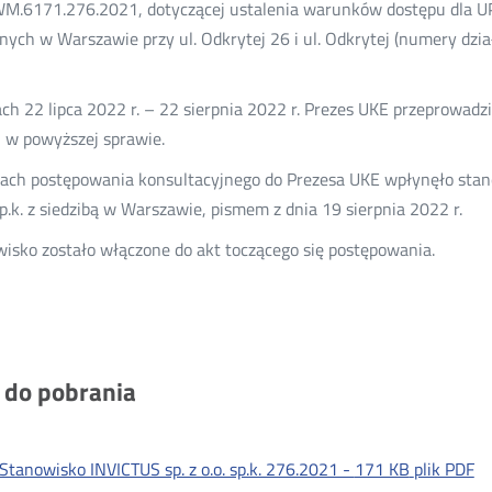
.6171.276.2021, dotyczącej ustalenia warunków dostępu dla UPC 
nych w Warszawie przy ul. Odkrytej 26 i ul. Odkrytej (numery dział
ch 22 lipca 2022 r. – 22 sierpnia 2022 r. Prezes UKE przeprowadz
i w powyższej sprawie.
ch postępowania konsultacyjnego do Prezesa UKE wpłynęło stan
 sp.k. z siedzibą w Warszawie, pismem z dnia 19 sierpnia 2022 r.
isko zostało włączone do akt toczącego się postępowania.
i do pobrania
Stanowisko INVICTUS sp. z o.o. sp.k. 276.2021 -
171 KB
plik PDF