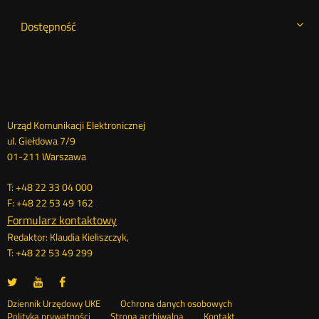
Dostępność
Dane
Urząd Komunikacji Elektronicznej
ul. Giełdowa 7/9
kontaktowe
01-211 Warszawa
T: +48 22 33 04 000
F: +48 22 53 49 162
Formularz kontaktowy
Redaktor: Klaudia Kieliszczyk,
T: +48 22 53 49 299
UKE
UKE
UKE
Otwórz
Otwórz
Otwórz
na
na
na
w
w
w
Otwórz
Stopka
Dziennik Urzędowy UKE
Ochrona danych osobowych
portalu
portalu
portalu
nowym
nowym
nowym
Otwórz
w
Polityka prywatności
Strona archiwalna
Kontakt