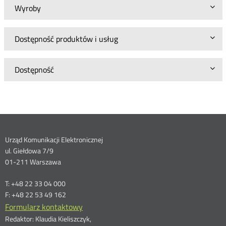
Wyroby
Dostępność produktów i usług
Dostępność
Dane
Urząd Komunikacji Elektronicznej
ul. Giełdowa 7/9
kontaktowe
01-211 Warszawa
T: +48 22 33 04 000
F: +48 22 53 49 162
Formularz kontaktowy
Redaktor: Klaudia Kieliszczyk,