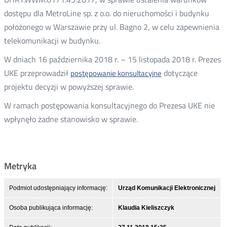
dostępu dla MetroLine sp. z o.o. do nieruchomości i budynku
położonego w Warszawie przy ul. Bagno 2, w celu zapewnienia
telekomunikacji w budynku.
W dniach 16 października 2018 r. – 15 listopada 2018 r. Prezes
UKE przeprowadził
dotyczące
postępowanie konsultacyjne
Otwórz
projektu decyzji w powyższej sprawie.
w
nowym
W ramach postępowania konsultacyjnego do Prezesa UKE nie
oknie
wpłynęło żadne stanowisko w sprawie.
Metryka
Podmiot udostępniający informację:
Urząd Komunikacji Elektronicznej
Osoba publikująca informację:
Klaudia Kieliszczyk