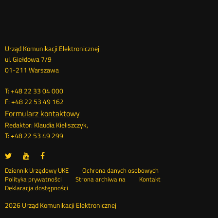
Dane
Urząd Komunikacji Elektronicznej
ul. Giełdowa 7/9
kontaktowe
01-211 Warszawa
T: +48 22 33 04 000
F: +48 22 53 49 162
Formularz kontaktowy
Redaktor: Klaudia Kieliszczyk,
T: +48 22 53 49 299
UKE
UKE
UKE
Otwórz
Otwórz
Otwórz
na
na
na
w
w
w
Otwórz
Stopka
Dziennik Urzędowy UKE
Ochrona danych osobowych
portalu
portalu
portalu
nowym
nowym
nowym
Otwórz
w
Polityka prywatności
Strona archiwalna
Kontakt
Twitter
Youtube
Facebook
oknie
oknie
oknie
w
nowym
Deklaracja dostępności
menu
nowym
oknie
oknie
2026 Urząd Komunikacji Elektronicznej