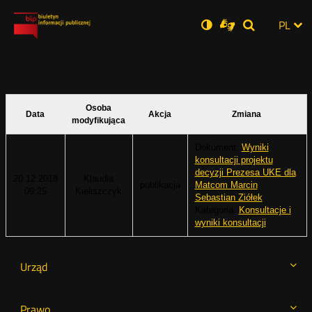
Ustawienia
Otwórz
Otwórz
Wersja
ZMI
PL
Dla
Wyszukiwar
Otwórz
zukaj
Social
w
w
niesłyszących
zwykła
w
JĘZ
PRZ
nowym
nowym
nowym
Media
oknie
oknie
oknie
JĘZ
Osoba
Data
Akcja
Zmiana
modyfikująca
Dokument:
Wyniki
konsultacji projektu
decyzji Prezesa UKE dla
20.12.2018
Klaudia
publikacja
Matcom Marcin
09:25
Kieliszczyk
Sebastian Ziółek
Kategoria:
Konsultacje i
wyniki konsultacji
Urząd
Prawo