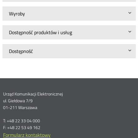
Wyroby
Dostępność produktów i usług
Dostępność
Dane
Urząd Komunikacji Elektronicznej
ul. Giełdowa 7/9
kontaktowe
01-211 Warszawa
T: +48 22 33 04 000
F: +48 22 53 49 162
Formularz kontaktowy