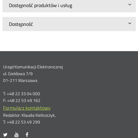
Dostępność produktów i usług
Dostępność
Dane
Urząd Komunikacji Elektronicznej
ul. Giełdowa 7/9
kontaktowe
01-211 Warszawa
T: +48 22 33 04 000
F: +48 22 53 49 162
Formularz kontaktowy
Redaktor: Klaudia Kieliszczyk,
T: +48 22 53 49 299
UKE
UKE
UKE
Otwórz
Otwórz
Otwórz