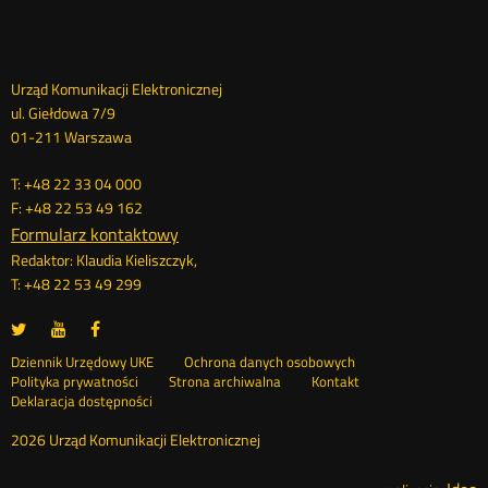
Dane
Urząd Komunikacji Elektronicznej
ul. Giełdowa 7/9
kontaktowe
01-211 Warszawa
T: +48 22 33 04 000
F: +48 22 53 49 162
Formularz kontaktowy
Redaktor: Klaudia Kieliszczyk,
T: +48 22 53 49 299
UKE
UKE
UKE
Otwórz
Otwórz
Otwórz
na
na
na
w
w
w
Otwórz
Stopka
Dziennik Urzędowy UKE
Ochrona danych osobowych
portalu
portalu
portalu
nowym
nowym
nowym
Otwórz
w
Polityka prywatności
Strona archiwalna
Kontakt
Twitter
Youtube
Facebook
oknie
oknie
oknie
w
nowym
Deklaracja dostępności
menu
nowym
oknie
oknie
2026 Urząd Komunikacji Elektronicznej