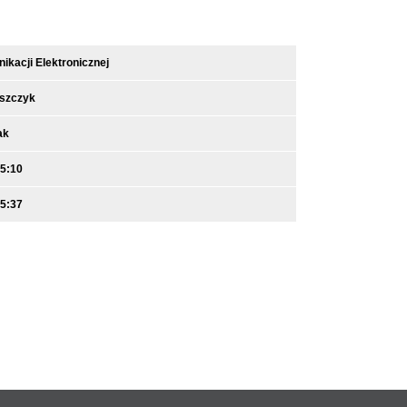
kacji Elektronicznej
iszczyk
ak
15:10
15:37