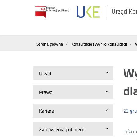
Urząd Ko
Otwórz
w
nowym
Wyszukiwarka
oknie
Strona główna
Konsultacje i wyniki konsultacji
W
Wy
Urząd
dl
Prawo
Kariera
23
gru
Zamówienia publiczne
Inform