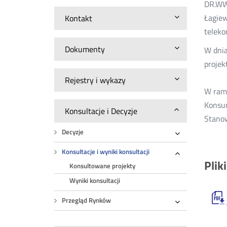
DR.WWM
Łagiew
Kontakt
teleko
Dokumenty
W dnia
projek
Rejestry i wykazy
W rama
Konsum
Konsultacje i Decyzje
Stanow
Decyzje
Rozwiń
Konsultacje i wyniki konsultacji
Rozwiń
Plik
Konsultowane projekty
Wyniki konsultacji
Przegląd Rynków
Rozwiń