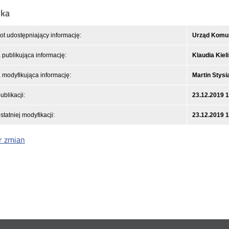
yka
t udostępniający informację:
Urząd Komuni
publikująca informację:
Klaudia Kiel
modyfikująca informację:
Martin Stysi
ublikacji:
23.12.2019 
statniej modyfikacji:
23.12.2019 
r zmian