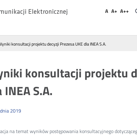
Ustaw
A
A+
A++
munikacji Elektronicznej
Domyślna
Większa
Najwi
Social
czcionka
czcionka
czcio
Media
yniki konsultacji projektu decyzji Prezesa UKE dla INEA S.A.
niki konsultacji projektu 
a INEA S.A.
dnia
2019
acja na temat wyników postępowania konsultacyjnego dotyczącego