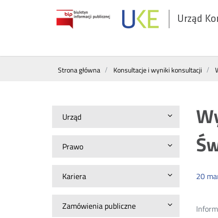
Urząd Ko
Otwórz
w
nowym
Wyszukiwarka
oknie
Strona główna
Konsultacje i wyniki konsultacji
W
Wy
Urząd
Św
Prawo
Kariera
20
ma
Zamówienia publiczne
Inform