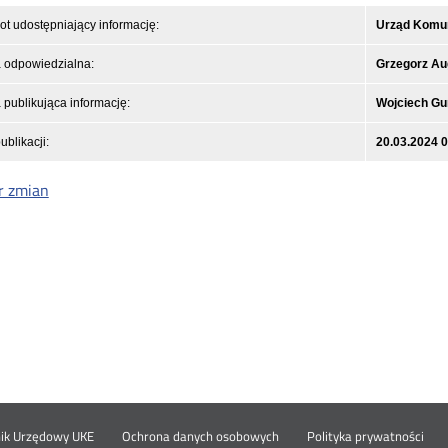
t udostępniający informację:
Urząd Komuni
 odpowiedzialna:
Grzegorz Au
publikująca informację:
Wojciech Gu
ublikacji:
20.03.2024 
r zmian
Otwórz
Ot
nik Urzędowy UKE
Ochrona danych osobowych
Polityka prywatności