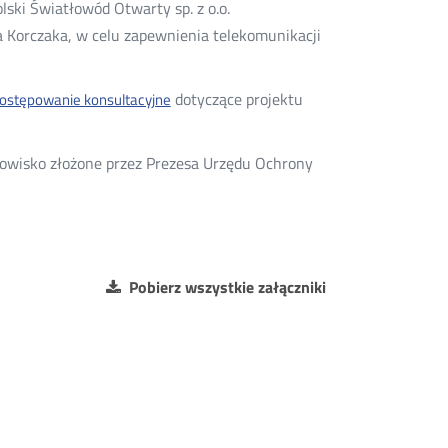
ki Światłowód Otwarty sp. z o.o.
a Korczaka, w celu zapewnienia telekomunikacji
dotyczące projektu
ostępowanie konsultacyjne
Otwórz
w
nowym
owisko złożone przez Prezesa Urzędu Ochrony
oknie
Pobierz wszystkie załączniki