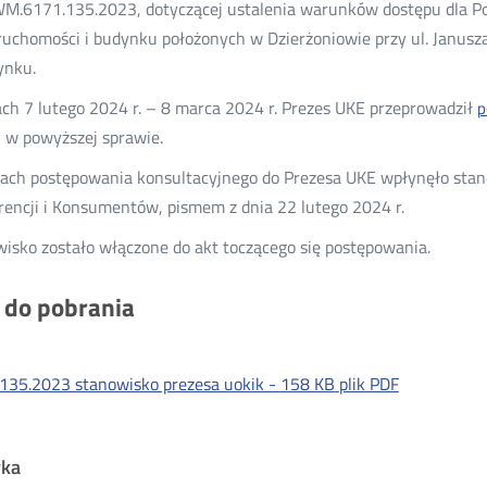
.6171.135.2023, dotyczącej ustalenia warunków dostępu dla Pols
ruchomości i budynku położonych w Dzierżoniowie przy ul. Janusz
ynku.
ch 7 lutego 2024 r. – 8 marca 2024 r. Prezes UKE przeprowadził
p
i w powyższej sprawie.
ch postępowania konsultacyjnego do Prezesa UKE wpłynęło stan
encji i Konsumentów, pismem z dnia 22 lutego 2024 r.
isko zostało włączone do akt toczącego się postępowania.
i do pobrania
135.2023 stanowisko prezesa uokik -
158 KB
plik PDF
yka