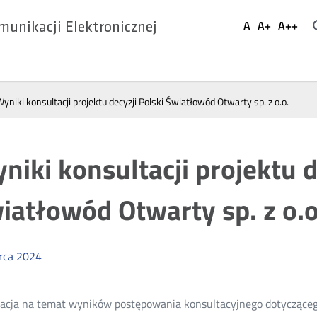
Ustaw
A
A+
A++
munikacji Elektronicznej
Domyślna
Większa
Najwi
Social
czcionka
czcionka
czcio
Media
yniki konsultacji projektu decyzji Polski Światłowód Otwarty sp. z o.o.
niki konsultacji projektu d
iatłowód Otwarty sp. z o.o
rca
2024
acja na temat wyników postępowania konsultacyjnego dotyczącego