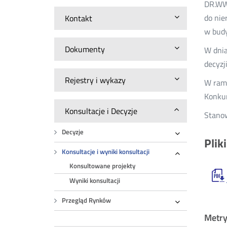
DR.WWM
do nie
Kontakt
w bud
Dokumenty
W dnia
decyzj
Rejestry i wykazy
W rama
Konkur
Konsultacje i Decyzje
Stanow
Decyzje
Plik
Rozwiń
Konsultacje i wyniki konsultacji
Rozwiń
Konsultowane projekty
Wyniki konsultacji
Przegląd Rynków
Rozwiń
Metr