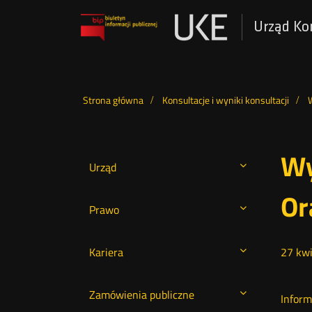
Urząd Ko
Otwórz
w
nowym
Wyszukiwarka
oknie
Strona główna
Konsultacje i wyniki konsultacji
W
Wy
Urząd
Or
Prawo
Kariera
27
kwi
Zamówienia publiczne
Inform