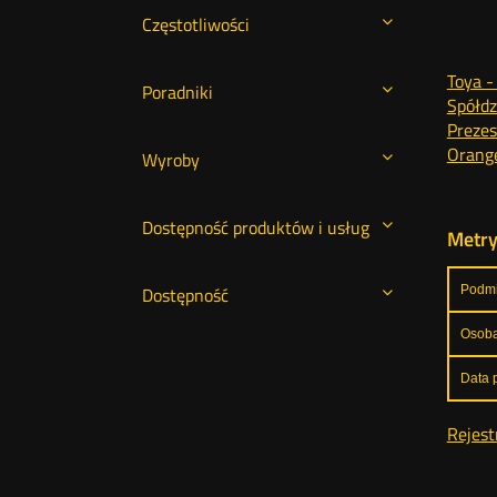
Częstotliwości
Toya -
Poradniki
Spółdz
Prezes
Orange
Wyroby
Dostępność produktów i usług
Metr
Dostępność
Podmi
Osoba
Data p
Rejest