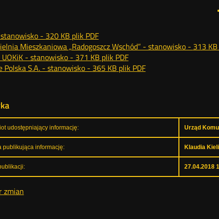
 stanowisko -
320 KB
plik PDF
ielnia Mieszkaniowa „Radogoszcz Wschód” - stanowisko -
313 KB
 UOKiK - stanowisko -
371 KB
plik PDF
 Polska S.A. - stanowisko -
365 KB
plik PDF
yka
ot udostępniający informację:
Urząd Komun
 publikująca informację:
Klaudia Kiel
ublikacji:
27.04.2018 
r zmian