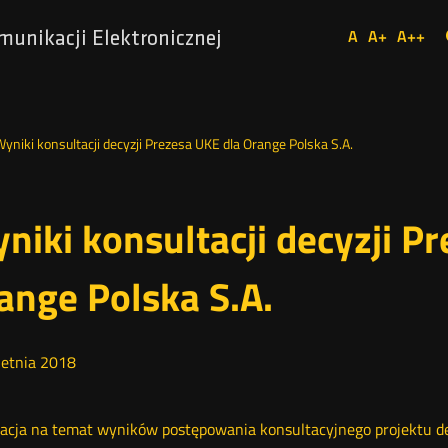
Ustaw
A
A+
A++
munikacji Elektronicznej
Domyślna
Większa
Najw
Social
czcionka
czcionka
czcio
Media
yniki konsultacji decyzji Prezesa UKE dla Orange Polska S.A.
niki konsultacji decyzji P
ange Polska S.A.
etnia
2018
acja na temat wyników postępowania konsultacyjnego projektu dec