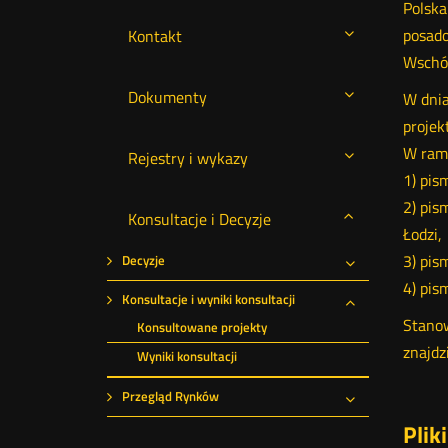
Polska
posado
Kontakt
Wschód
Dokumenty
W dnia
projek
W rama
Rejestry i wykazy
1) pis
2) pis
Konsultacje i Decyzje
Łodzi,
3) pis
Decyzje
Rozwiń
4) pis
Konsultacje i wyniki konsultacji
Rozwiń
Stanow
Konsultowane projekty
znajdz
Wyniki konsultacji
Przegląd Rynków
Rozwiń
Plik