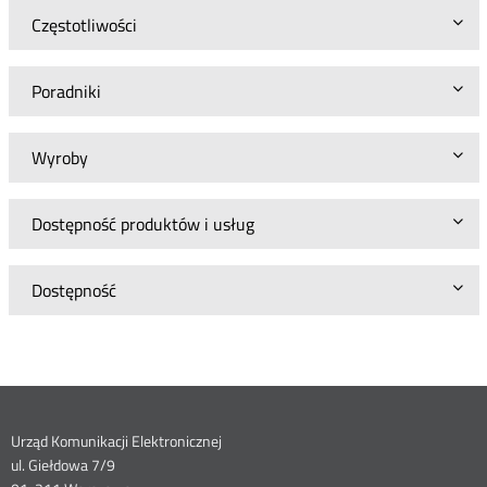
Częstotliwości
Poradniki
Wyroby
Dostępność produktów i usług
Dostępność
Dane
Urząd Komunikacji Elektronicznej
ul. Giełdowa 7/9