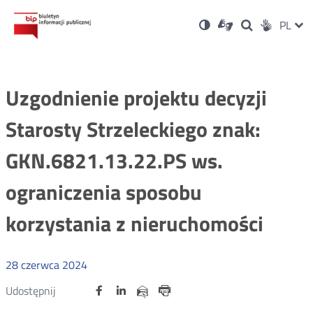
Ustawienia
Otwórz
Otwórz
Wersja
ZMI
PL
Dla
Wyszukiwark
Otwórz
zukaj
Social
w
w
niesłyszących
kontrastowa
w
JĘZ
PRZ
nowym
nowym
nowym
Media
oknie
oknie
oknie
JĘZ
Uzgodnienie projektu decyzji
Starosty Strzeleckiego znak:
GKN.6821.13.22.PS ws.
ograniczenia sposobu
korzystania z nieruchomości
28
czerwca
2024
Udostępnij
Udostępnij
Udostępnij
Otwórz
Otwórz
Otwórz
Udostępnij
Udostępnij
na
na
na
w
w
w
przez
portalu
portalu
portalu
Drukuj
nowym
nowym
nowym