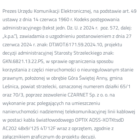
e-
oknie
oknie
oknie
Twitter
Facebook
Linkedin
mail
Prezes Urzędu Komunikacji Elektronicznej, na podstawie art. 49
ustawy z dnia 14 czerwca 1960 r. Kodeks postępowania
administracyjnego (tekst jedn. Dz. U. z 2024 r. poz. 572, dalej:
„k.p.a.”), zawiadamia o uzgodnieniu postanowieniem z dnia 27
czerwca 2024 r. znak: DT.WOT.6171.59.2024.10, projektu
decyzji administracyjnej Starosty Strzeleckiego znak:
GKN.6821.13.22.PS, w sprawie ograniczenia sposobu
korzystania z części nieruchomości o nieuregulowanym stanie
prawnym, położonej w obrębie Góra Świętej Anny, gmina
Leśnica, powiat strzelecki, oznaczonej numerem działki 65/1
oraz 70/3, poprzez zezwolenie CZARNET Sp. z o. o. na
wykonanie prac polegających na umieszczeniu
nanieruchomości nadziemnej telekomunikacyjnej linii kablowej
w postaci kabla światłowodowego OPTIX ADSS-XOTKtsdD
AC202 48x9/125 4T/12F wraz z oprzętem, zgodnie z
załącznikiem graficznym do projektu decyzji.