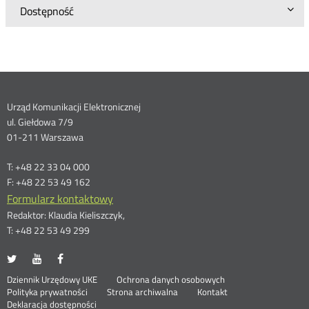
Dostępność
Dane
Urząd Komunikacji Elektronicznej
ul. Giełdowa 7/9
kontaktowe
01-211 Warszawa
T: +48 22 33 04 000
F: +48 22 53 49 162
Formularz kontaktowy
Redaktor: Klaudia Kieliszczyk,
T: +48 22 53 49 299
UKE
UKE
UKE
Otwórz
Otwórz
Otwórz
na
na
na
w
w
w
Otwórz
Stopka
Dziennik Urzędowy UKE
Ochrona danych osobowych
portalu
portalu
portalu
nowym
nowym
nowym
Otwórz
w
Polityka prywatności
Strona archiwalna
Kontakt
Twitter
Youtube
Facebook
oknie
oknie
oknie
w
nowym
Deklaracja dostępności