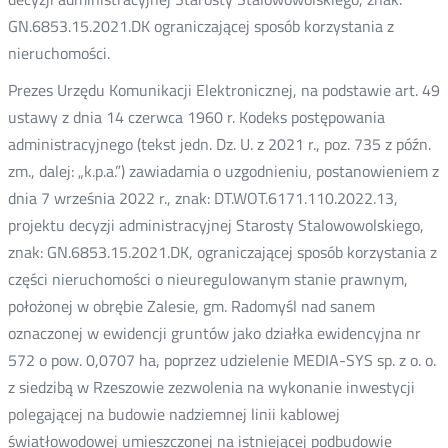
GN.6853.15.2021.DK ograniczającej sposób korzystania z
nieruchomości.
Prezes Urzędu Komunikacji Elektronicznej, na podstawie art. 49
ustawy z dnia 14 czerwca 1960 r. Kodeks postępowania
administracyjnego (tekst jedn. Dz. U. z 2021 r., poz. 735 z późn.
zm., dalej: „k.p.a.”) zawiadamia o uzgodnieniu, postanowieniem z
dnia 7 września 2022 r., znak: DT.WOT.6171.110.2022.13,
projektu decyzji administracyjnej Starosty Stalowowolskiego,
znak: GN.6853.15.2021.DK, ograniczającej sposób korzystania z
części nieruchomości o nieuregulowanym stanie prawnym,
położonej w obrębie Zalesie, gm. Radomyśl nad sanem
oznaczonej w ewidencji gruntów jako działka ewidencyjna nr
572 o pow. 0,0707 ha, poprzez udzielenie MEDIA-SYS sp. z o. o.
z siedzibą w Rzeszowie zezwolenia na wykonanie inwestycji
polegającej na budowie nadziemnej linii kablowej
światłowodowej umieszczonej na istniejącej podbudowie