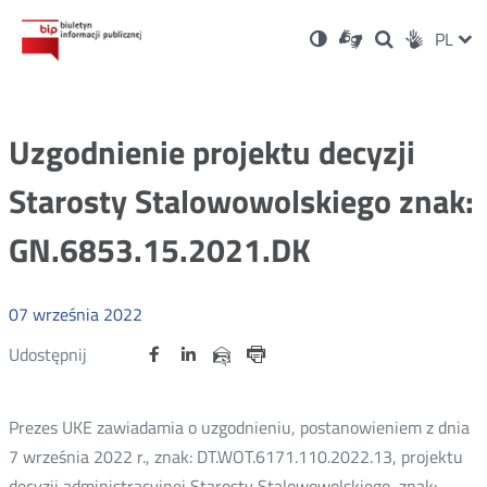
Ustawienia
Otwórz
Otwórz
Wersja
ZMI
PL
Dla
Wyszukiwark
Otwórz
zukaj
Social
w
w
niesłyszących
kontrastowa
w
JĘZ
PRZ
nowym
nowym
nowym
Media
oknie
oknie
oknie
JĘZ
Uzgodnienie projektu decyzji
Starosty Stalowowolskiego znak:
GN.6853.15.2021.DK
07
września
2022
Udostępnij
Udostępnij
Udostępnij
Otwórz
Otwórz
Otwórz
Udostępnij
Udostępnij
na
na
na
w
w
w
przez
portalu
portalu
portalu
Drukuj
nowym
nowym
nowym
e-
oknie
oknie
oknie
Twitter
Facebook
Linkedin
mail
Prezes UKE zawiadamia o uzgodnieniu, postanowieniem z dnia
7 września 2022 r., znak: DT.WOT.6171.110.2022.13, projektu
decyzji administracyjnej Starosty Stalowowolskiego, znak: