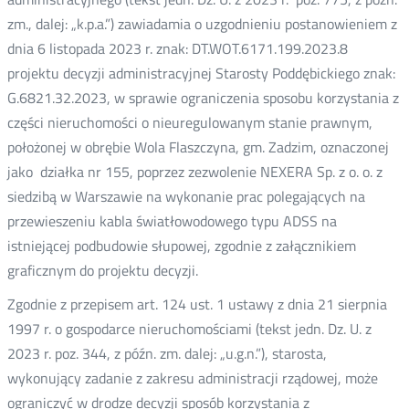
zm., dalej: „k.p.a.”) zawiadamia o uzgodnieniu postanowieniem z
dnia 6 listopada 2023 r. znak: DT.WOT.6171.199.2023.8
projektu decyzji administracyjnej Starosty Poddębickiego znak:
G.6821.32.2023, w sprawie ograniczenia sposobu korzystania z
części nieruchomości o nieuregulowanym stanie prawnym,
położonej w obrębie Wola Flaszczyna, gm. Zadzim, oznaczonej
jako działka nr 155, poprzez zezwolenie NEXERA Sp. z o. o. z
siedzibą w Warszawie na wykonanie prac polegających na
przewieszeniu kabla światłowodowego typu ADSS na
istniejącej podbudowie słupowej, zgodnie z załącznikiem
graficznym do projektu decyzji.
Zgodnie z przepisem art. 124 ust. 1 ustawy z dnia 21 sierpnia
1997 r. o gospodarce nieruchomościami (tekst jedn. Dz. U. z
2023 r. poz. 344, z późn. zm. dalej: „u.g.n.”), starosta,
wykonujący zadanie z zakresu administracji rządowej, może
ograniczyć w drodze decyzji sposób korzystania z