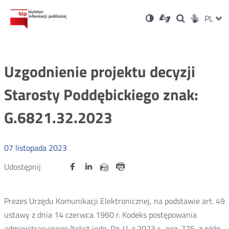
Ustawienia
Otwórz
Otwórz
Wersja
ZMI
PL
Dla
Wyszukiwark
Otwórz
zukaj
Social
w
w
niesłyszących
kontrastowa
w
JĘZ
PRZ
nowym
nowym
nowym
Media
oknie
oknie
oknie
JĘZ
Uzgodnienie projektu decyzji
Starosty Poddębickiego znak:
G.6821.32.2023
07
listopada
2023
Udostępnij
Udostępnij
Udostępnij
Otwórz
Otwórz
Otwórz
Udostępnij
Udostępnij
na
na
na
w
w
w
przez
portalu
portalu
portalu
Drukuj
nowym
nowym
nowym
e-
oknie
oknie
oknie
Twitter
Facebook
Linkedin
mail
Prezes Urzędu Komunikacji Elektronicznej, na podstawie art. 49
ustawy z dnia 14 czerwca 1960 r. Kodeks postępowania
administracyjnego (tekst jedn. Dz. U. z 2023 r. poz. 775, z późn.