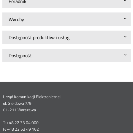
Poradniki
Wyroby
Dostępność produktów i usług
Dostępność
Dane
Urząd Komunikacji Elektronicznej
ul. Giełdowa 7/9
kontaktowe
01-211 Warszawa
T: +48 22 33 04 000
F: +48 22 53 49 162