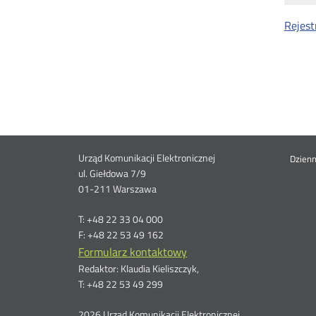
Rejest
Dane
Urząd Komunikacji Elektronicznej
St
Dzien
ul. Giełdowa 7/9
01-211 Warszawa
kontaktowe
me
T: +48 22 33 04 000
F: +48 22 53 49 162
Formularz kontaktowy
Redaktor: Klaudia Kieliszczyk,
T: +48 22 53 49 299
2026 Urząd Komunikacji Elektronicznej