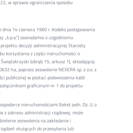
022, w sprawie ograniczenia sposobu
 z dnia 14 czerwca 1960 r. Kodeks postępowania
ej: „k.p.a.”) zawiadamia o uzgodnieniu
rojektu decyzji administracyjnej Starosty
bu korzystania z części nieruchomości o
iętokrzyski (obręb 15, arkusz 1), składającej
0632 ha, poprzez zezwolenie NEXERA sp. z o.o. z
i publicznej w postaci podwieszenia kabli
załącznikiem graficznym nr 1 do projektu
gospodarce nieruchomościami (tekst jedn. Dz. U. z
anie z zakresu administracji rządowej, może
zielenie zezwolenia na zakładanie i
ządzeń służących do przesyłania lub