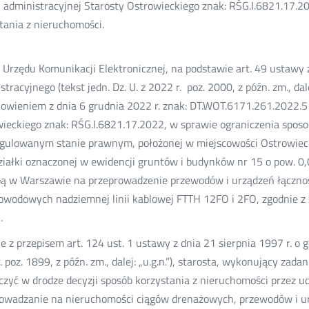
i administracyjnej Starosty Ostrowieckiego znak: RŚG.I.6821.17.2
tania z nieruchomości.
 Urzędu Komunikacji Elektronicznej, na podstawie art. 49 ustawy
stracyjnego (tekst jedn. Dz. U. z 2022 r. poz. 2000, z późn. zm., dal
owieniem z dnia 6 grudnia 2022 r. znak: DT.WOT.6171.261.2022.5 p
ieckiego znak: RŚG.I.6821.17.2022, w sprawie ograniczenia sposo
gulowanym stanie prawnym, położonej w miejscowości Ostrowiec Św
działki oznaczonej w ewidencji gruntów i budynków nr 15 o pow. 0,
bą w Warszawie na przeprowadzenie przewodów i urządzeń łącznośc
owodowych nadziemnej linii kablowej FTTH 12FO i 2FO, zgodnie z 
.
e z przepisem art. 124 ust. 1 ustawy z dnia 21 sierpnia 1997 r. o 
. poz. 1899, z późn. zm., dalej: „u.g.n.”), starosta, wykonujący zad
czyć w drodze decyzji sposób korzystania z nieruchomości przez ud
owadzanie na nieruchomości ciągów drenażowych, przewodów i ur