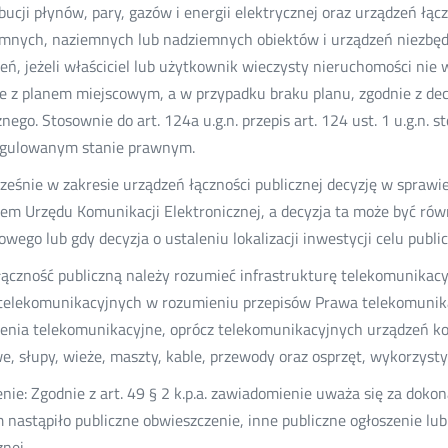
bucji płynów, pary, gazów i energii elektrycznej oraz urządzeń łączn
mnych, naziemnych lub nadziemnych obiektów i urządzeń niezbęd
eń, jeżeli właściciel lub użytkownik wieczysty nieruchomości nie 
e z planem miejscowym, a w przypadku braku planu, zgodnie z decyz
znego. Stosownie do art. 124a u.g.n. przepis art. 124 ust. 1 u.g.n.
egulowanym stanie prawnym.
ześnie w zakresie urządzeń łączności publicznej decyzję w sprawi
em Urzędu Komunikacji Elektronicznej, a decyzja ta może być ró
owego lub gdy decyzja o ustaleniu lokalizacji inwestycji celu publ
łączność publiczną należy rozumieć infrastrukturę telekomunikac
telekomunikacyjnych w rozumieniu przepisów Prawa telekomunika
enia telekomunikacyjne, oprócz telekomunikacyjnych urządzeń koń
e, słupy, wieże, maszty, kable, przewody oraz osprzęt, wykorzys
nie: Zgodnie z art. 49 § 2 k.p.a. zawiadomienie uważa się za doko
 nastąpiło publiczne obwieszczenie, inne publiczne ogłoszenie lub
znej.