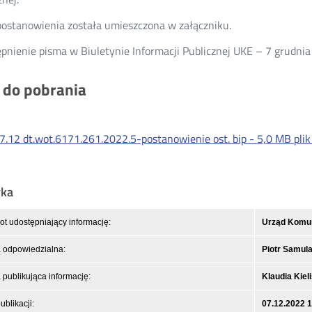
postanowienia została umieszczona w załączniku.
pnienie pisma w Biuletynie Informacji Publicznej UKE – 7 grudnia
i do pobrania
7.12 dt.wot.6171.261.2022.5-postanowienie ost. bip -
5,0 MB
pli
yka
t udostępniający informację:
Urząd Komuni
 odpowiedzialna:
Piotr Samul
publikująca informację:
Klaudia Kiel
ublikacji:
07.12.2022 