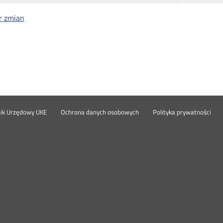
r zmian
Otwórz
Ot
opka
nik Urzędowy UKE
Ochrona danych osobowych
Polityka prywatności
w
w
nowym
no
oknie
okn
nu