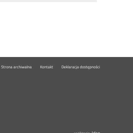
wórz
Strona archiwalna
Kontakt
Deklaracja dostępności
wym
ie
Ideo
Otwórz