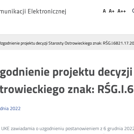
Ustaw
A
A+
A++
munikacji Elektronicznej
Domyślna
Większa
Najwi
Social
czcionka
czcionka
czcio
Media
Uzgodnienie projektu decyzji Starosty Ostrowieckiego znak: RŚG.I.6821.17.2
godnienie projektu decyzji
trowieckiego znak: RŚG.I.
dnia
2022
 UKE zawiadamia o uzgodnieniu postanowieniem z 6 grudnia 2022 