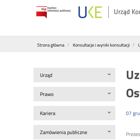
Urząd Ko
Otwórz
w
nowym
Wyszukiwarka
oknie
Strona główna
Konsultacje i wyniki konsultacji
Uz
Urząd
Os
Prawo
Kariera
07
gru
Zamówienia publiczne
Prezes