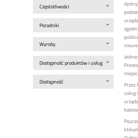
dystry
Częstotliwości
podzie
urządz
Poradniki
zgodni
public
Wyroby
nieur
Jednoc
Dostępność produktów i usług
Prezes
miejsc
Dostępność
Przez 
usług 
urządz
kablow
Poucze
którym
Public