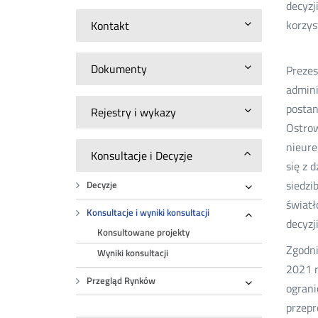
decyzj
korzys
Kontakt
Dokumenty
Prezes
admini
postan
Rejestry i wykazy
Ostrow
nieure
Konsultacje i Decyzje
się z 
siedzi
Decyzje
Rozwiń
światł
Konsultacje i wyniki konsultacji
decyzji
Rozwiń
Konsultowane projekty
Zgodni
Wyniki konsultacji
2021 r
Przegląd Rynków
ograni
Rozwiń
przepr