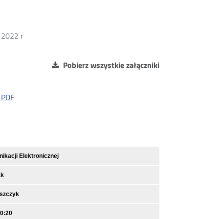
 2022 r
Pobierz wszystkie załączniki
k PDF
kacji Elektronicznej
ak
iszczyk
10:20