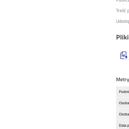
Treść 
Udostę
Plik
Metr
Podmio
Osoba
Osoba 
Data p