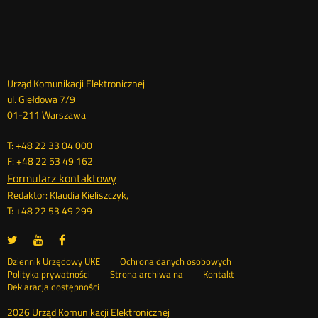
Dane
Urząd Komunikacji Elektronicznej
ul. Giełdowa 7/9
kontaktowe
01-211 Warszawa
T: +48 22 33 04 000
F: +48 22 53 49 162
Formularz kontaktowy
Redaktor: Klaudia Kieliszczyk,
T: +48 22 53 49 299
UKE
UKE
UKE
Otwórz
Otwórz
Otwórz
na
na
na
w
w
w
Otwórz
Stopka
Dziennik Urzędowy UKE
Ochrona danych osobowych
portalu
portalu
portalu
nowym
nowym
nowym
Otwórz
w
Polityka prywatności
Strona archiwalna
Kontakt
Twitter
Youtube
Facebook
oknie
oknie
oknie
w
nowym
Deklaracja dostępności
menu
nowym
oknie
oknie
2026 Urząd Komunikacji Elektronicznej