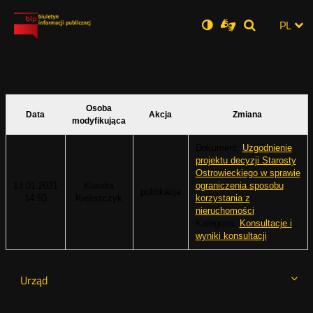
Ustawienia
Otwórz
Otwórz
Wersja
ZMI
PL
Dla
Wyszukiwar
Otwórz
zukaj
Social
w
w
niesłyszących
zwykła
w
JĘZ
PRZ
nowym
nowym
nowym
Media
oknie
oknie
oknie
JĘZ
Osoba
Data
Akcja
Zmiana
modyfikująca
Dokument:
Uzgodnienie
projektu decyzji Starosty
Ostrowieckiego w sprawie
13.01.2021
Klaudia
ograniczenia sposobu
publikacja
14:50
Kieliszczyk
korzystania z
nieruchomości
Kategoria:
Konsultacje i
wyniki konsultacji
Urząd