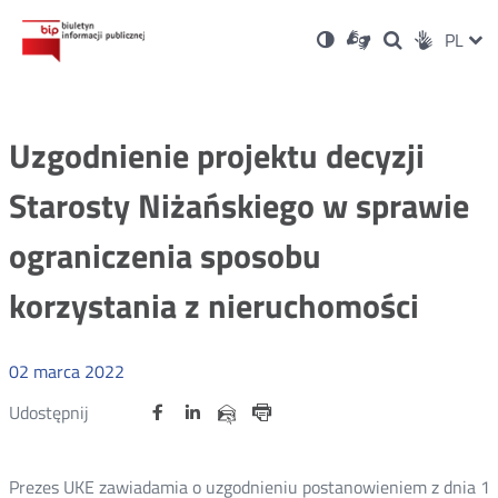
Ustawienia
Otwórz
Otwórz
Wersja
ZMI
PL
Dla
Wyszukiwark
Otwórz
zukaj
Social
w
w
niesłyszących
kontrastowa
w
JĘZ
PRZ
nowym
nowym
nowym
Media
oknie
oknie
oknie
JĘZ
Uzgodnienie projektu decyzji
Starosty Niżańskiego w sprawie
ograniczenia sposobu
korzystania z nieruchomości
02
marca
2022
Udostępnij
Udostępnij
Udostępnij
Otwórz
Otwórz
Otwórz
Udostępnij
Udostępnij
na
na
na
w
w
w
przez
portalu
portalu
portalu
Drukuj
nowym
nowym
nowym
e-
oknie
oknie
oknie
Twitter
Facebook
Linkedin
mail
Prezes UKE zawiadamia o uzgodnieniu postanowieniem z dnia 1