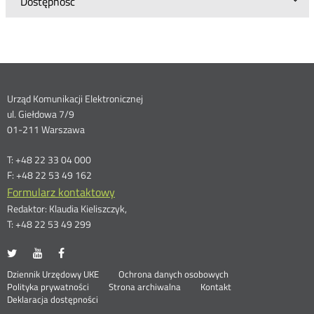
Dostępność
Dane
Urząd Komunikacji Elektronicznej
ul. Giełdowa 7/9
kontaktowe
01-211 Warszawa
T: +48 22 33 04 000
F: +48 22 53 49 162
Formularz kontaktowy
Redaktor: Klaudia Kieliszczyk,
T: +48 22 53 49 299
UKE
UKE
UKE
Otwórz
Otwórz
Otwórz
na
na
na
w
w
w
Otwórz
Stopka
Dziennik Urzędowy UKE
Ochrona danych osobowych
portalu
portalu
portalu
nowym
nowym
nowym
Otwórz
w
Polityka prywatności
Strona archiwalna
Kontakt
Twitter
Youtube
Facebook
oknie
oknie
oknie
w
nowym
Deklaracja dostępności
nowym
oknie