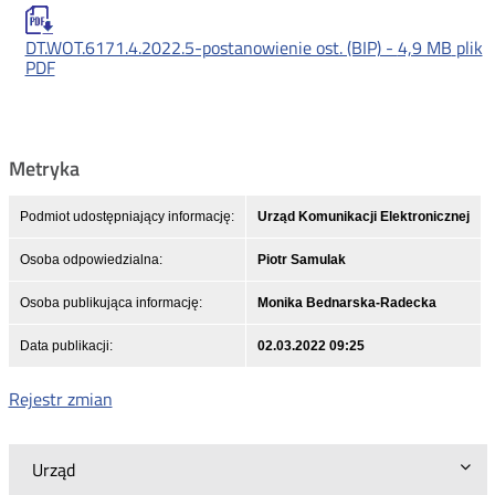
DT.WOT.6171.4.2022.5-postanowienie ost. (BIP) -
4,9 MB
plik
PDF
Metryka
Podmiot udostępniający informację:
Urząd Komunikacji Elektronicznej
Osoba odpowiedzialna:
Piotr Samulak
Osoba publikująca informację:
Monika Bednarska-Radecka
Data publikacji:
02.03.2022 09:25
Rejestr zmian
Urząd