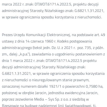
marca 2022 r. znak: DT.WOT.6171.4.2022.5, projektu decyzji
administracyjnej Starosty Niżańskiego znak: G.6821.1.31.2021,
w sprawie ograniczenia sposobu korzystania z nieruchomości.
Prezes Urzędu Komunikacji Elektronicznej, na podstawie art. 49
ustawy z dnia 14 czerwca 1960 r. Kodeks postępowania
administracyjnego (tekst jedn. Dz. U. z 2021 r. poz. 735, z późn.
zm., dalej: „k.p.a.”), zawiadamia o uzgodnieniu postanowieniem z
dnia 1 marca 2022 r. znak: DT.WOT.6171.4.2022.5 projektu
decyzji administracyjnej Starosty Niżańskiego znak:
G.6821.1.31.2021, w sprawie ograniczenia sposobu korzystania
z nieruchomości o nieuregulowanym stanie prawnym,
oznaczonej numerem działki 1921/1 o powierzchni 0,7580 ha,
położonej w obrębie Jarocin, jednostka ewidencyjna Jarocin,
poprzez zezwolenie Media – Sys Sp. z o.o. z siedzibą w
Rzeszowie na budowę nadziemnej linii światłowodowej, tj.