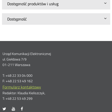
Dostępność produktów i usług
Dostępność
Dane
Urząd Komunikacji Elektronicznej
ul. Giełdowa 7/9
kontaktowe
01-211 Warszawa
T: +48 22 33 04 000
F: +48 22 53 49 162
Formularz kontaktowy
Redaktor: Klaudia Kieliszczyk,
T: +48 22 53 49 299
UKE
UKE
UKE
Otwórz
Otwórz
Otwórz