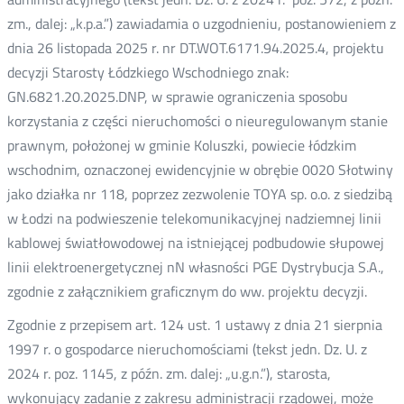
zm., dalej: „k.p.a.”) zawiadamia o uzgodnieniu, postanowieniem z
dnia 26 listopada 2025 r. nr DT.WOT.6171.94.2025.4, projektu
decyzji Starosty Łódzkiego Wschodniego znak:
GN.6821.20.2025.DNP, w sprawie ograniczenia sposobu
korzystania z części nieruchomości o nieuregulowanym stanie
prawnym, położonej w gminie Koluszki, powiecie łódzkim
wschodnim, oznaczonej ewidencyjnie w obrębie 0020 Słotwiny
jako działka nr 118, poprzez zezwolenie TOYA sp. o.o. z siedzibą
w Łodzi na podwieszenie telekomunikacyjnej nadziemnej linii
kablowej światłowodowej na istniejącej podbudowie słupowej
linii elektroenergetycznej nN własności PGE Dystrybucja S.A.,
zgodnie z załącznikiem graficznym do ww. projektu decyzji.
Zgodnie z przepisem art. 124 ust. 1 ustawy z dnia 21 sierpnia
1997 r. o gospodarce nieruchomościami (tekst jedn. Dz. U. z
2024 r. poz. 1145, z późn. zm. dalej: „u.g.n.”), starosta,
wykonujący zadanie z zakresu administracji rządowej, może