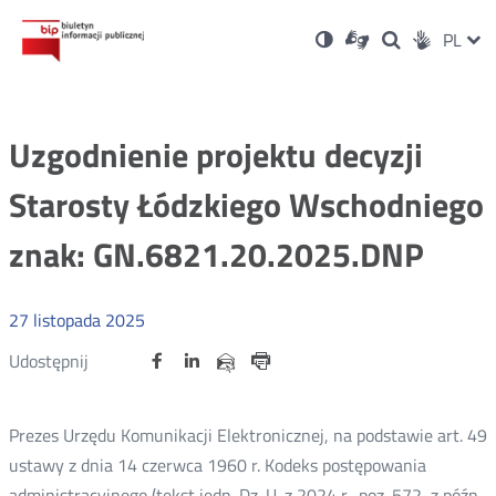
Ustawienia
Otwórz
Otwórz
Wersja
ZMI
PL
Dla
Wyszukiwark
Otwórz
zukaj
Social
w
w
niesłyszących
kontrastowa
w
JĘZ
PRZ
nowym
nowym
nowym
Media
oknie
oknie
oknie
JĘZ
Uzgodnienie projektu decyzji
Starosty Łódzkiego Wschodniego
znak: GN.6821.20.2025.DNP
27
listopada
2025
Udostępnij
Udostępnij
Udostępnij
Otwórz
Otwórz
Otwórz
Udostępnij
Udostępnij
na
na
na
w
w
w
przez
portalu
portalu
portalu
Drukuj
nowym
nowym
nowym
e-
oknie
oknie
oknie
Twitter
Facebook
Linkedin
mail
Prezes Urzędu Komunikacji Elektronicznej, na podstawie art. 49
ustawy z dnia 14 czerwca 1960 r. Kodeks postępowania
administracyjnego (tekst jedn. Dz. U. z 2024 r. poz. 572, z późn.