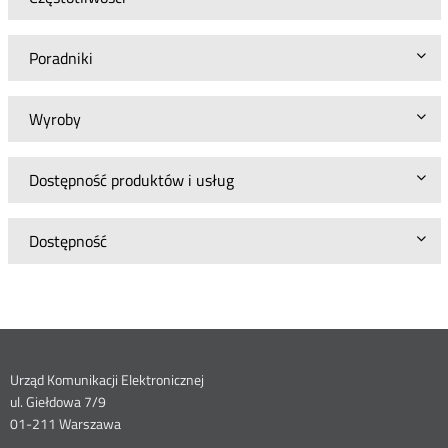
Poradniki
Wyroby
Dostępność produktów i usług
Dostępność
Dane
Urząd Komunikacji Elektronicznej
ul. Giełdowa 7/9
kontaktowe
01-211 Warszawa