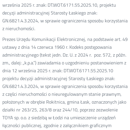
września 2025 r. znak: DT.WOT.6171.55.2025.10, projektu
decyzji administracyjnej Starosty Łaskiego znak:
GN.6821.4.3.2024, w sprawie ograniczenia sposobu korzystania
z nieruchomości.
Prezes Urzędu Komunikacji Elektronicznej, na podstawie art. 49
ustawy z dnia 14 czerwca 1960 r. Kodeks postępowania
administracyjnego (tekst jedn. Dz. U. z 2024 r. poz. 572, z późn.
zm., dalej: „k.p.a.”) zawiadamia o uzgodnieniu postanowieniem z
dnia 12 września 2025 r. znak: DT.WOT.6171.55.2025.10
projektu decyzji administracyjnej Starosty Łaskiego znak:
GN.6821.4.3.2024, w sprawie ograniczenia sposobu korzystania
z części nieruchomości o nieuregulowanym stanie prawnym,
położonych w obrębie Rokitnica, gmina Łask, oznaczonych jako
działki nr 263/25, 263/8 oraz 244/10, poprzez zezwolenie
TOYA sp. o.o. z siedzibą w Łodzi na umieszczenie urządzeń
łączności publicznej, zgodnie z załącznikiem graficznym