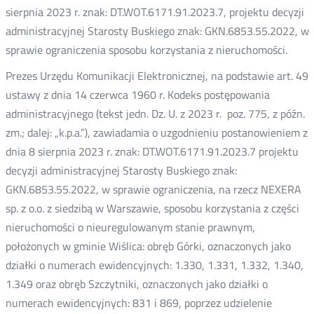
sierpnia 2023 r. znak: DT.WOT.6171.91.2023.7, projektu decyzji
administracyjnej Starosty Buskiego znak: GKN.6853.55.2022, w
sprawie ograniczenia sposobu korzystania z nieruchomości.
Prezes Urzędu Komunikacji Elektronicznej, na podstawie art. 49
ustawy z dnia 14 czerwca 1960 r. Kodeks postępowania
administracyjnego (tekst jedn. Dz. U. z 2023 r. poz. 775, z późn.
zm.; dalej: „k.p.a.”), zawiadamia o uzgodnieniu postanowieniem z
dnia 8 sierpnia 2023 r. znak: DT.WOT.6171.91.2023.7 projektu
decyzji administracyjnej Starosty Buskiego znak:
GKN.6853.55.2022, w sprawie ograniczenia, na rzecz NEXERA
sp. z o.o. z siedzibą w Warszawie, sposobu korzystania z części
nieruchomości o nieuregulowanym stanie prawnym,
położonych w gminie Wiślica: obręb Górki, oznaczonych jako
działki o numerach ewidencyjnych: 1.330, 1.331, 1.332, 1.340,
1.349 oraz obręb Szczytniki, oznaczonych jako działki o
numerach ewidencyjnych: 831 i 869, poprzez udzielenie