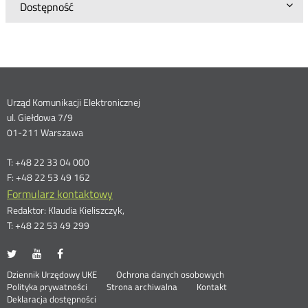
Dostępność
Dane
Urząd Komunikacji Elektronicznej
ul. Giełdowa 7/9
kontaktowe
01-211 Warszawa
T: +48 22 33 04 000
F: +48 22 53 49 162
Formularz kontaktowy
Redaktor: Klaudia Kieliszczyk,
T: +48 22 53 49 299
UKE
UKE
UKE
Otwórz
Otwórz
Otwórz
na
na
na
w
w
w
Otwórz
Stopka
Dziennik Urzędowy UKE
Ochrona danych osobowych
portalu
portalu
portalu
nowym
nowym
nowym
Otwórz
w
Polityka prywatności
Strona archiwalna
Kontakt
Twitter
Youtube
Facebook
oknie
oknie
oknie
w
nowym
Deklaracja dostępności