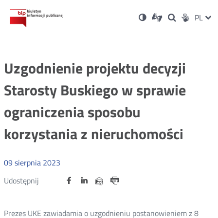
Ustawienia
Otwórz
Otwórz
Wersja
ZMI
PL
Dla
Wyszukiwark
Otwórz
zukaj
Social
w
w
niesłyszących
kontrastowa
w
JĘZ
PRZ
nowym
nowym
nowym
Media
oknie
oknie
oknie
JĘZ
Uzgodnienie projektu decyzji
Starosty Buskiego w sprawie
ograniczenia sposobu
korzystania z nieruchomości
09
sierpnia
2023
Udostępnij
Udostępnij
Udostępnij
Otwórz
Otwórz
Otwórz
Udostępnij
Udostępnij
na
na
na
w
w
w
przez
portalu
portalu
portalu
Drukuj
nowym
nowym
nowym
e-
oknie
oknie
oknie
Twitter
Facebook
Linkedin
mail
Prezes UKE zawiadamia o uzgodnieniu postanowieniem z 8