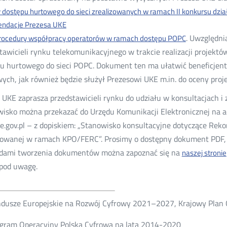
 dostępu hurtowego do sieci zrealizowanych w ramach II konkursu dzi
ndacje Prezesa UKE
. Uwzględni
rocedury współpracy operatorów w ramach dostępu POPC
tawicieli rynku telekomunikacyjnego w trakcie realizacji projekt
u hurtowego do sieci POPC. Dokument ten ma ułatwić beneficje
ych, jak również będzie służył Prezesowi UKE m.in. do oceny proj
 UKE zaprasza przedstawicieli rynku do udziału w konsultacjach i 
isko można przekazać do Urzędu Komunikacji Elektronicznej na ad
e.gov.pl – z dopiskiem: „Stanowisko konsultacyjne dotyczące Reko
zowanej w ramach KPO/FERC”. Prosimy o dostępny dokument PDF,
adami tworzenia dokumentów można zapoznać się na
naszej stronie
pod uwagę.
dusze Europejskie na Rozwój Cyfrowy 2021–2027, Krajowy Plan 
gram Operacyjny Polska Cyfrowa na lata 2014-2020