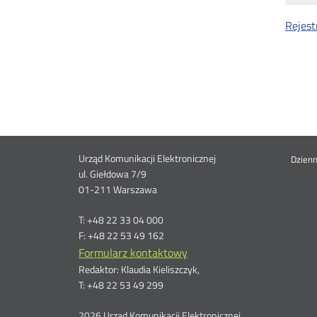
Rejest
Dane
Urząd Komunikacji Elektronicznej
St
Dzien
ul. Giełdowa 7/9
01-211 Warszawa
kontaktowe
me
T: +48 22 33 04 000
F: +48 22 53 49 162
Formularz kontaktowy
Redaktor: Klaudia Kieliszczyk,
T: +48 22 53 49 299
2026 Urząd Komunikacji Elektronicznej