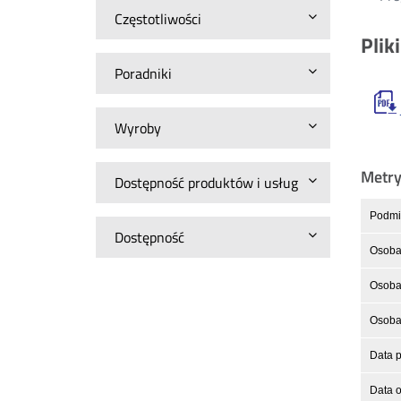
Częstotliwości
Plik
Poradniki
Wyroby
Metr
Dostępność produktów i usług
Podmio
Dostępność
Osoba
Osoba 
Osoba 
Data p
Data o