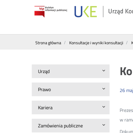
Urząd Ko
Otwórz
w
nowym
Wyszukiwarka
oknie
Strona główna
Konsultacje i wyniki konsultacji
Ko
Urząd
Prawo
26
ma
Kariera
Prezes
w ram
Zamówienia publiczne
Dokume