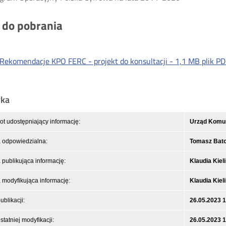
i do pobrania
Rekomendacje KPO FERC - projekt do konsultacji -
1,1 MB
plik PD
yka
t udostępniający informację:
Urząd Komuni
 odpowiedzialna:
Tomasz Bat
publikująca informację:
Klaudia Kiel
modyfikująca informację:
Klaudia Kiel
ublikacji:
26.05.2023 
statniej modyfikacji:
26.05.2023 