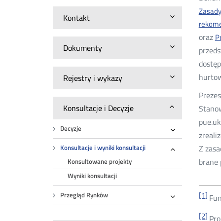
Zasady
Kontakt
rekome
oraz
P
Dokumenty
przeds
dostęp
hurtow
Rejestry i wykazy
Prezes
Konsultacje i Decyzje
Stanow
pue.uk
Decyzje
zreali
Rozwiń
Z zas
Konsultacje i wyniki konsultacji
Rozwiń
brane 
Konsultowane projekty
Wyniki konsultacji
[1]
Przegląd Rynków
Fun
Rozwiń
[2]
Pro