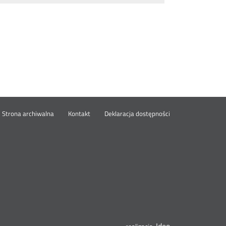
wórz
Strona archiwalna
Kontakt
Deklaracja dostępności
wym
ie
Ideo
Otwórz