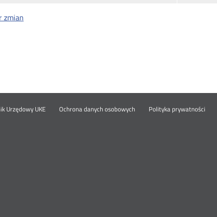
r zmian
Otwórz
Ot
opka
nik Urzędowy UKE
Ochrona danych osobowych
Polityka prywatności
w
w
nowym
no
oknie
okn
nu