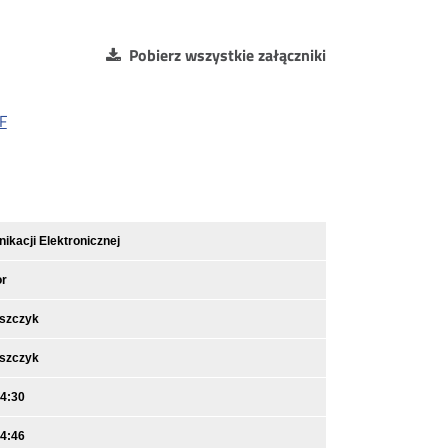
Pobierz wszystkie załączniki
F
kacji Elektronicznej
or
iszczyk
iszczyk
14:30
14:46