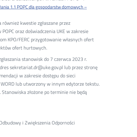
ałania 1.1 POPC dla gospodarstw domowych –
a również kwestie zgłaszane przez
ów POPC oraz doświadczenia UKE w zakresie
ntom KPO/FERC przygotowanie własnych ofert
ektów ofert hurtowych.
zgłaszania stanowisk do 7 czerwca 2023 r.
res sekretariat.dr@uke.gov.pl lub przez stronę
mendacji w zakresie dostępu do sieci
 WORD lub utworzony w innym edytorze tekstu.
. Stanowiska złożone po terminie nie będą
Odbudowy i Zwiększenia Odporności