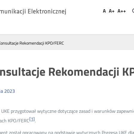
Ustaw
A
A+
A++
munikacji Elektronicznej
Domyślna
Większa
Najwi
Social
czcionka
czcionka
czcio
Media
Konsultacje Rekomendacji KPO/FERC
nsultacje Rekomendacji 
ja
2023
 UKE przygotował wytyczne dotyczące zasad i warunków zapewnie
[1]
ach KPO/FERC
.
nt został opracowany na podstawie wytycznych Prezesa UKE dla