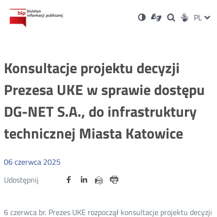
Ustawienia
Otwórz
Otwórz
Wersja
ZMI
PL
Dla
Wyszukiwark
Otwórz
zukaj
Social
w
w
niesłyszących
kontrastowa
w
JĘZ
PRZ
nowym
nowym
nowym
Media
oknie
oknie
oknie
JĘZ
Konsultacje projektu decyzji
Prezesa UKE w sprawie dostępu
DG-NET S.A., do infrastruktury
technicznej Miasta Katowice
06
czerwca
2025
Udostępnij
Udostępnij
Udostępnij
Otwórz
Otwórz
Otwórz
Udostępnij
Udostępnij
na
na
na
w
w
w
przez
portalu
portalu
portalu
Drukuj
nowym
nowym
nowym
e-
oknie
oknie
oknie
Twitter
Facebook
Linkedin
mail
6 czerwca br. Prezes UKE rozpoczął konsultacje projektu decyzji