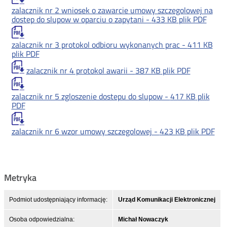
zalacznik nr 2 wniosek o zawarcie umowy szczegolowej na
dostep do slupow w oparciu o zapytani -
433 KB
plik PDF
zalacznik nr 3 protokol odbioru wykonanych prac -
411 KB
plik PDF
zalacznik nr 4 protokol awarii -
387 KB
plik PDF
zalacznik nr 5 zgloszenie dostepu do slupow -
417 KB
plik
PDF
zalacznik nr 6 wzor umowy szczegolowej -
423 KB
plik PDF
Metryka
Podmiot udostępniający informację:
Urząd Komunikacji Elektronicznej
Osoba odpowiedzialna:
Michał Nowaczyk