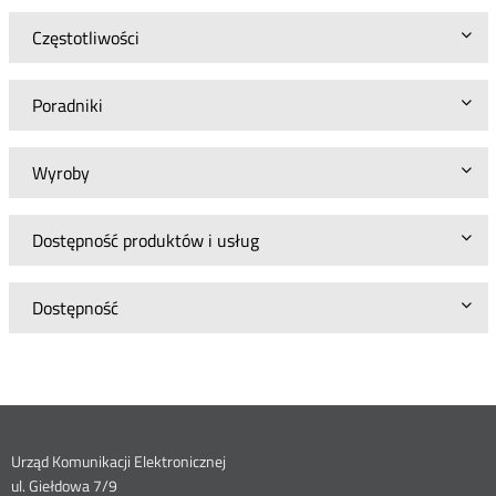
Częstotliwości
Poradniki
Wyroby
Dostępność produktów i usług
Dostępność
Dane
Urząd Komunikacji Elektronicznej
ul. Giełdowa 7/9