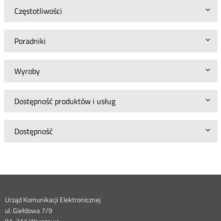
Częstotliwości
Poradniki
Wyroby
Dostępność produktów i usług
Dostępność
Dane
Urząd Komunikacji Elektronicznej
ul. Giełdowa 7/9