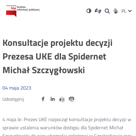
Ustawienia
Otwórz
Otwórz
Wersja
ZMI
PL
Dla
Wyszukiwark
Otwórz
zukaj
Social
w
w
niesłyszących
kontrastowa
w
JĘZ
PRZ
nowym
nowym
nowym
Media
oknie
oknie
oknie
JĘZ
Konsultacje projektu decyzji
Prezesa UKE dla Spidernet
Michał Szczygłowski
04
maja
2023
Udostępnij
Udostępnij
Udostępnij
Otwórz
Otwórz
Otwórz
Udostępnij
Udostępnij
na
na
na
w
w
w
przez
portalu
portalu
portalu
Drukuj
nowym
nowym
nowym
e-
oknie
oknie
oknie
Twitter
Facebook
Linkedin
mail
4 maja br. Prezes UKE rozpoczął konsultacje projektu decyzji w
sprawie ustalenia warunków dostępu dla Spidernet Michał
Szczygłowski do nieruchomości położonej w Częstochowie przy