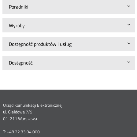
Poradniki
Wyroby
Dostępność produktów i usług
Dostępność
Dane
Urząd Komunikacji Elektronicznej
ul. Giełdowa 7/9
kontaktowe
01-211 Warszawa
T: +48 22 33 04 000