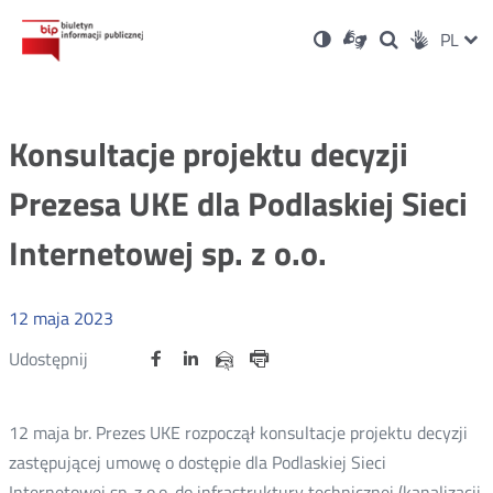
Ustawienia
Otwórz
Otwórz
Wersja
ZMI
PL
Dla
Wyszukiwark
Otwórz
zukaj
Social
w
w
niesłyszących
kontrastowa
w
JĘZ
PRZ
nowym
nowym
nowym
Media
oknie
oknie
oknie
JĘZ
Konsultacje projektu decyzji
Prezesa UKE dla Podlaskiej Sieci
Internetowej sp. z o.o.
12
maja
2023
Udostępnij
Udostępnij
Udostępnij
Otwórz
Otwórz
Otwórz
Udostępnij
Udostępnij
na
na
na
w
w
w
przez
portalu
portalu
portalu
Drukuj
nowym
nowym
nowym
e-
oknie
oknie
oknie
Twitter
Facebook
Linkedin
mail
12 maja br. Prezes UKE rozpoczął konsultacje projektu decyzji
zastępującej umowę o dostępie dla Podlaskiej Sieci
Internetowej sp. z o.o. do infrastruktury technicznej (kanalizacji