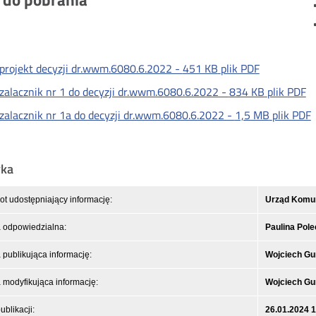
projekt decyzji dr.wwm.6080.6.2022 -
451 KB
plik PDF
zalacznik nr 1 do decyzji dr.wwm.6080.6.2022 -
834 KB
plik PDF
zalacznik nr 1a do decyzji dr.wwm.6080.6.2022 -
1,5 MB
plik PDF
yka
t udostępniający informację:
Urząd Komuni
 odpowiedzialna:
Paulina Pol
publikująca informację:
Wojciech Gu
modyfikująca informację:
Wojciech Gu
ublikacji:
26.01.2024 