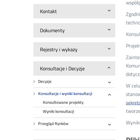
współp
Kontakt
Zgodni
technol
Dokumenty
Konsul
Projek
Rejestry i wykazy
Zainte
Komuni
Konsultacje i Decyzje
dotycz
Decyzje
W celu
Rozwiń
stanow
Konsultacje i wyniki konsultacji
Rozwiń
sekret
Konsultowane projekty
tworz
Wyniki konsultacji
Wyniki
Przegląd Rynków
Rozwiń
Plik