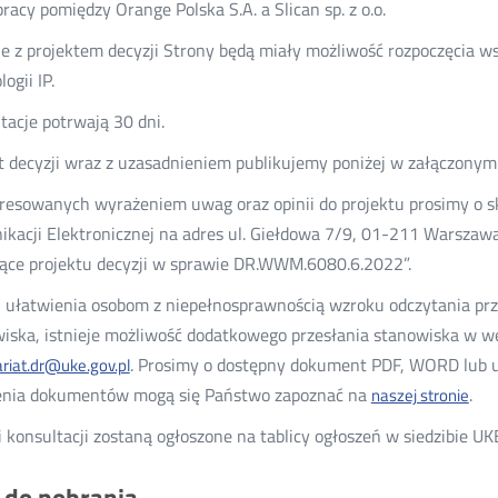
racy pomiędzy Orange Polska S.A. a Slican sp. z o.o.
e z projektem decyzji Strony będą miały możliwość rozpoczęcia ws
ogii IP.
tacje potrwają 30 dni.
t decyzji wraz z uzasadnieniem publikujemy poniżej w załączonym 
resowanych wyrażeniem uwag oraz opinii do projektu prosimy o s
kacji Elektronicznej na adres ul. Giełdowa 7/9, 01-211 Warszawa
ące projektu decyzji w sprawie DR.WWM.6080.6.2022”.
 ułatwienia osobom z niepełnosprawnością wzroku odczytania pr
iska, istnieje możliwość dodatkowego przesłania stanowiska w wer
. Prosimy o dostępny dokument PDF, WORD lub u
ariat.dr@uke.gov.pl
enia dokumentów mogą się Państwo zapoznać na
.
naszej stronie
 konsultacji zostaną ogłoszone na tablicy ogłoszeń w siedzibie UK
i do pobrania