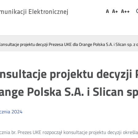
Ustaw
A
A+
A++
munikacji Elektronicznej
Domyślna
Większa
Najwi
Social
czcionka
czcionka
czcio
Media
onsultacje projektu decyzji Prezesa UKE dla Orange Polska S.A. i Slican sp. z o
nsultacje projektu decyzji
ange Polska S.A. i Slican sp.
cznia
2024
cznia br. Prezes UKE rozpoczął konsultacje projektu decyzji określa