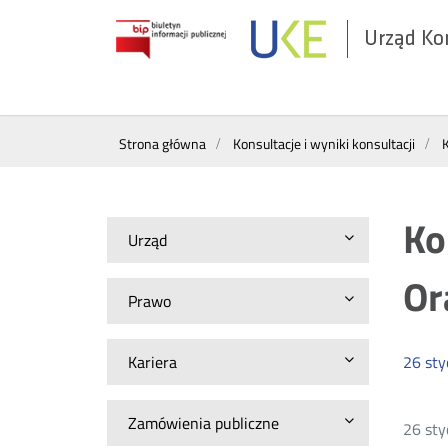
Urząd Ko
Otwórz
w
nowym
Wyszukiwarka
oknie
Strona główna
Konsultacje i wyniki konsultacji
K
Ko
Urząd
Or
Prawo
Kariera
26
sty
Zamówienia publiczne
26 sty