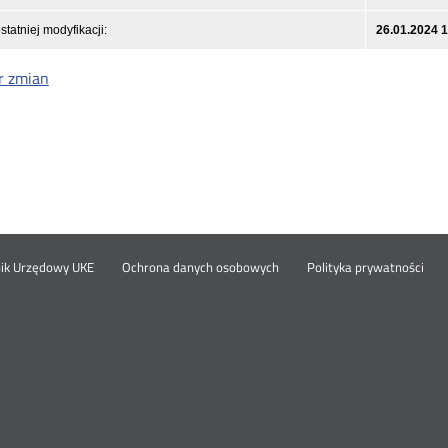
statniej modyfikacji:
26.01.2024 
r zmian
Otwórz
Ot
opka
nik Urzędowy UKE
Ochrona danych osobowych
Polityka prywatności
w
w
nowym
no
oknie
okn
nu