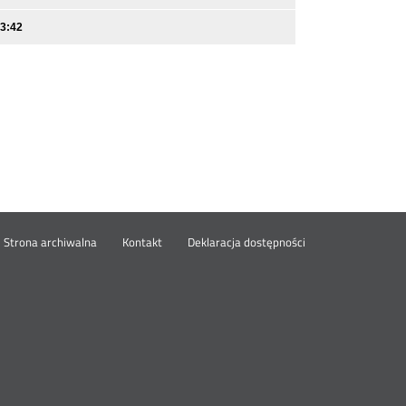
13:42
wórz
Strona archiwalna
Kontakt
Deklaracja dostępności
wym
ie